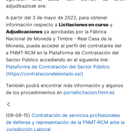
adjudikazioak ere:
A partir del 3 de mayo de 2022, para obtener
Erakutsi/Ezkutatu
información respecto a
Licitaciones en curso
y
Erakutsi/Ezkutatu
Adjudicaciones
ya aprobadas por la Fábrica
Nacional de Moneda y Timbre - Real Casa de la
Erakutsi/Ezkutatu
Moneda, puede acceder al perfil del contratante del
a FNMT-RCM en la Plataforma de Contratación del
Sector Público accediendo en el siguiente link:
Plataforma de Contratación del Sector Público
(https://contrataciondelestado.es/)
También podrá encontrar más información y algunos
de los procedimientos en
portallicitacion.fnmt.es
Erakutsi/Ezkutatu
(09-09-15)
Contratación de servicios profesionales
de defensa y representación de la FNMT-RCM ante la
Jurisdicción Laboral