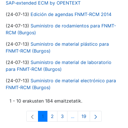
SAP-extended ECM by OPENTEXT
(24-07-13)
Edición de agendas FNMT-RCM 2014
(24-07-13)
Suministro de rodamientos para FNMT-
RCM (Burgos)
(24-07-13)
Suministro de material plástico para
FNMT-RCM (Burgos)
(24-07-13)
Suministro de material de laboratorio
para FNMT-RCM (Burgos)
(24-07-13)
Suministro de material electrónico para
FNMT-RCM (Burgos)
1 - 10 erakusten 184 emaitzetatik.
1
2
3
...
19
Orrialdea
Orrialdea
Orrialdea
Intermediate Pages Use T
Orrialdea