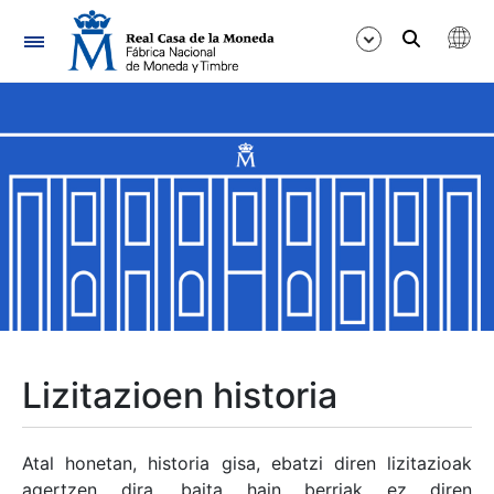
Nabigazioa
Erakutsi/Ezkutatu
Erakutsi/Ezkutatu
Erakutsi/Ezkutatu
Erakutsi/Ezkutatu
Erakutsi/Ezkutatu
Lizitazioen historia
Erakutsi/Ezkutatu
Atal honetan, historia gisa, ebatzi diren lizitazioak
agertzen dira, baita hain berriak ez diren