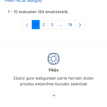
FNMT-RCM (Burgos)
1 - 10 erakusten 184 emaitzetatik.
1
2
3
...
19
Orrialdea
Orrialdea
Orrialdea
Intermediate Pages Use T
Orrialdea
FAQs
Ebatzi gure webgunean parte hartzen duten
prozesu exberdinei buruzko zalantzak