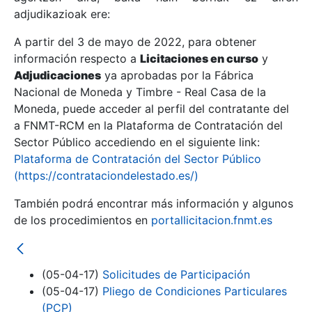
adjudikazioak ere:
A partir del 3 de mayo de 2022, para obtener
Erakutsi/Ezkutatu
información respecto a
Licitaciones en curso
y
Erakutsi/Ezkutatu
Adjudicaciones
ya aprobadas por la Fábrica
Nacional de Moneda y Timbre - Real Casa de la
Erakutsi/Ezkutatu
Moneda, puede acceder al perfil del contratante del
a FNMT-RCM en la Plataforma de Contratación del
Sector Público accediendo en el siguiente link:
Plataforma de Contratación del Sector Público
(https://contrataciondelestado.es/)
También podrá encontrar más información y algunos
de los procedimientos en
portallicitacion.fnmt.es
Erakutsi/Ezkutatu
(05-04-17)
Solicitudes de Participación
(05-04-17)
Pliego de Condiciones Particulares
(PCP)