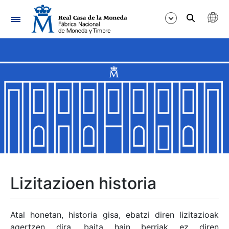
Nabigazioa
Erakutsi/Ezkutatu
Erakutsi/Ezkutatu
Erakutsi/Ezkutatu
Erakutsi/Ezkutatu
Erakutsi/Ezkutatu
Lizitazioen historia
Erakutsi/Ezkutatu
Atal honetan, historia gisa, ebatzi diren lizitazioak
agertzen dira, baita hain berriak ez diren