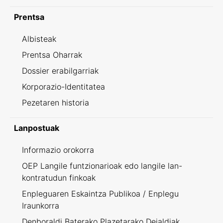
Prentsa
Albisteak
Prentsa Oharrak
Dossier erabilgarriak
Korporazio-Identitatea
Pezetaren historia
Lanpostuak
Informazio orokorra
OEP Langile funtzionarioak edo langile lan-
kontratudun finkoak
Enpleguaren Eskaintza Publikoa / Enplegu
Iraunkorra
Denboraldi Baterako Plazetarako Deialdiak