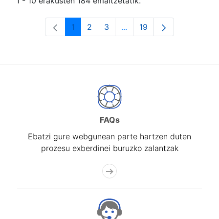
1 - 10 erakusten 184 emaitzetatik.
1
2
3
...
19
Orrialdea
Orrialdea
Orrialdea
Intermediate Pages Use T
Orrialdea
FAQs
Ebatzi gure webgunean parte hartzen duten
prozesu exberdinei buruzko zalantzak