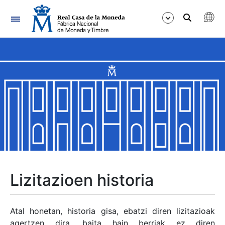
Nabigazioa
Erakutsi/Ezkutatu
Erakutsi/Ezkutatu
Erakutsi/Ezkutatu
Erakutsi/Ezkutatu
Erakutsi/Ezkutatu
Lizitazioen historia
Erakutsi/Ezkutatu
Atal honetan, historia gisa, ebatzi diren lizitazioak
agertzen dira, baita hain berriak ez diren