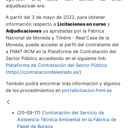
adjudikazioak ere:
A partir del 3 de mayo de 2022, para obtener
Erakutsi/Ezkutatu
información respecto a
Licitaciones en curso
y
Erakutsi/Ezkutatu
Adjudicaciones
ya aprobadas por la Fábrica
Nacional de Moneda y Timbre - Real Casa de la
Erakutsi/Ezkutatu
Moneda, puede acceder al perfil del contratante del
a FNMT-RCM en la Plataforma de Contratación del
Sector Público accediendo en el siguiente link:
Plataforma de Contratación del Sector Público
(https://contrataciondelestado.es/)
También podrá encontrar más información y algunos
de los procedimientos en
portallicitacion.fnmt.es
Erakutsi/Ezkutatu
(20-09-17)
Contratación del Servicio de
Asistencia Técnica Ambiental en la Fábrica de
Papel de Burgos