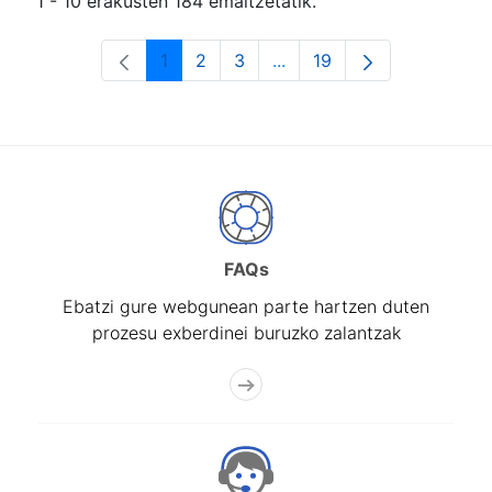
1 - 10 erakusten 184 emaitzetatik.
1
2
3
...
19
Orrialdea
Orrialdea
Orrialdea
Intermediate Pages Use T
Orrialdea
FAQs
Ebatzi gure webgunean parte hartzen duten
prozesu exberdinei buruzko zalantzak