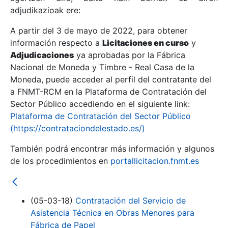
adjudikazioak ere:
A partir del 3 de mayo de 2022, para obtener
Erakutsi/Ezkutatu
información respecto a
Licitaciones en curso
y
Erakutsi/Ezkutatu
Adjudicaciones
ya aprobadas por la Fábrica
Nacional de Moneda y Timbre - Real Casa de la
Erakutsi/Ezkutatu
Moneda, puede acceder al perfil del contratante del
a FNMT-RCM en la Plataforma de Contratación del
Sector Público accediendo en el siguiente link:
Plataforma de Contratación del Sector Público
(https://contrataciondelestado.es/)
También podrá encontrar más información y algunos
de los procedimientos en
portallicitacion.fnmt.es
Erakutsi/Ezkutatu
(05-03-18)
Contratación del Servicio de
Asistencia Técnica en Obras Menores para
Fábrica de Papel