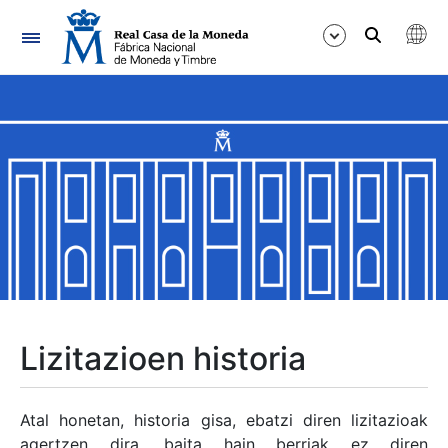
Nabigazioa
Erakutsi/Ezkutatu
Erakutsi/Ezkutatu
Erakutsi/Ezkutatu
Erakutsi/Ezkutatu
Erakutsi/Ezkutatu
Lizitazioen historia
Erakutsi/Ezkutatu
Atal honetan, historia gisa, ebatzi diren lizitazioak
agertzen dira, baita hain berriak ez diren