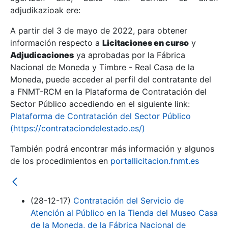
adjudikazioak ere:
A partir del 3 de mayo de 2022, para obtener
Erakutsi/Ezkutatu
información respecto a
Licitaciones en curso
y
Erakutsi/Ezkutatu
Adjudicaciones
ya aprobadas por la Fábrica
Nacional de Moneda y Timbre - Real Casa de la
Erakutsi/Ezkutatu
Moneda, puede acceder al perfil del contratante del
a FNMT-RCM en la Plataforma de Contratación del
Sector Público accediendo en el siguiente link:
Plataforma de Contratación del Sector Público
(https://contrataciondelestado.es/)
También podrá encontrar más información y algunos
de los procedimientos en
portallicitacion.fnmt.es
Erakutsi/Ezkutatu
(28-12-17)
Contratación del Servicio de
Atención al Público en la Tienda del Museo Casa
de la Moneda, de la Fábrica Nacional de