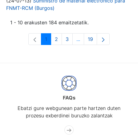
(24-07-13)
Suministro de material electrónico para
FNMT-RCM (Burgos)
1 - 10 erakusten 184 emaitzetatik.
1
2
3
...
19
Orrialdea
Orrialdea
Orrialdea
Intermediate Pages Use T
Orrialdea
FAQs
Ebatzi gure webgunean parte hartzen duten
prozesu exberdinei buruzko zalantzak