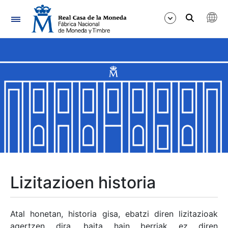
Nabigazioa
Erakutsi/Ezkutatu
Erakutsi/Ezkutatu
Erakutsi/Ezkutatu
Erakutsi/Ezkutatu
Erakutsi/Ezkutatu
Lizitazioen historia
Erakutsi/Ezkutatu
Atal honetan, historia gisa, ebatzi diren lizitazioak
agertzen dira, baita hain berriak ez diren