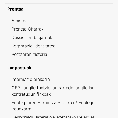
Prentsa
Albisteak
Prentsa Oharrak
Dossier erabilgarriak
Korporazio-Identitatea
Pezetaren historia
Lanpostuak
Informazio orokorra
OEP Langile funtzionarioak edo langile lan-
kontratudun finkoak
Enpleguaren Eskaintza Publikoa / Enplegu
Iraunkorra
Denboraldi Baterako Plazetarako Deialdiak