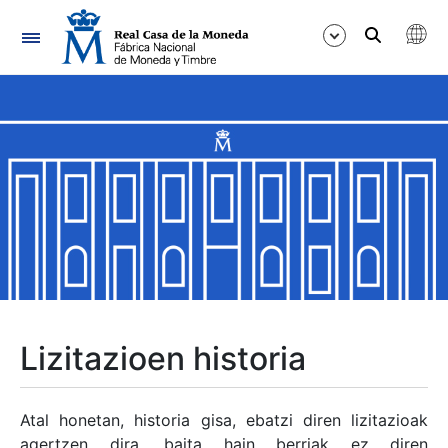
Nabigazioa
Erakutsi/Ezkutatu
Erakutsi/Ezkutatu
Erakutsi/Ezkutatu
Erakutsi/Ezkutatu
Erakutsi/Ezkutatu
Lizitazioen historia
Erakutsi/Ezkutatu
Atal honetan, historia gisa, ebatzi diren lizitazioak
agertzen dira, baita hain berriak ez diren