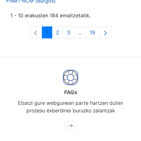
FNMT-RCM (Burgos)
1 - 10 erakusten 184 emaitzetatik.
1
2
3
...
19
Orrialdea
Orrialdea
Orrialdea
Intermediate Pages Use T
Orrialdea
FAQs
Ebatzi gure webgunean parte hartzen duten
prozesu exberdinei buruzko zalantzak