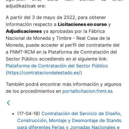
adjudikazioak ere:
A partir del 3 de mayo de 2022, para obtener
Erakutsi/Ezkutatu
información respecto a
Licitaciones en curso
y
Erakutsi/Ezkutatu
Adjudicaciones
ya aprobadas por la Fábrica
Nacional de Moneda y Timbre - Real Casa de la
Erakutsi/Ezkutatu
Moneda, puede acceder al perfil del contratante del
a FNMT-RCM en la Plataforma de Contratación del
Sector Público accediendo en el siguiente link:
Plataforma de Contratación del Sector Público
(https://contrataciondelestado.es/)
También podrá encontrar más información y algunos
de los procedimientos en
portallicitacion.fnmt.es
Erakutsi/Ezkutatu
(17-04-18)
Contratación del Servicio de Diseño,
Construcción, Montaje y Desmontaje de Stands
para diferentes Ferias y Jornadas Nacionales e