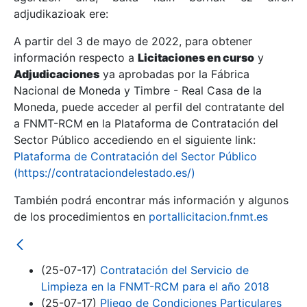
adjudikazioak ere:
A partir del 3 de mayo de 2022, para obtener
Erakutsi/Ezkutatu
información respecto a
Licitaciones en curso
y
Erakutsi/Ezkutatu
Adjudicaciones
ya aprobadas por la Fábrica
Nacional de Moneda y Timbre - Real Casa de la
Erakutsi/Ezkutatu
Moneda, puede acceder al perfil del contratante del
a FNMT-RCM en la Plataforma de Contratación del
Sector Público accediendo en el siguiente link:
Plataforma de Contratación del Sector Público
(https://contrataciondelestado.es/)
También podrá encontrar más información y algunos
de los procedimientos en
portallicitacion.fnmt.es
Erakutsi/Ezkutatu
(25-07-17)
Contratación del Servicio de
Limpieza en la FNMT-RCM para el año 2018
(25-07-17)
Pliego de Condiciones Particulares