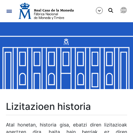
Nabigazioa
Erakutsi/Ezkutatu
Erakutsi/Ezkutatu
Erakutsi/Ezkutatu
Erakutsi/Ezkutatu
Erakutsi/Ezkutatu
Lizitazioen historia
Erakutsi/Ezkutatu
Atal honetan, historia gisa, ebatzi diren lizitazioak
agertzen dira, baita hain berriak ez diren