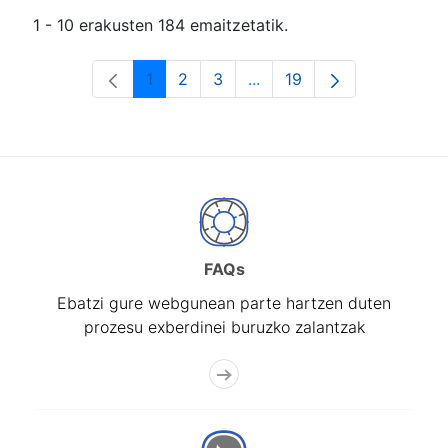
1 - 10 erakusten 184 emaitzetatik.
1
2
3
...
19
Orrialdea
Orrialdea
Orrialdea
Intermediate Pages Use T
Orrialdea
FAQs
Ebatzi gure webgunean parte hartzen duten
prozesu exberdinei buruzko zalantzak