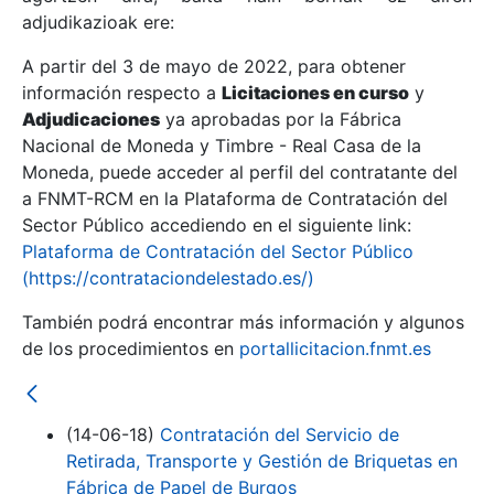
adjudikazioak ere:
A partir del 3 de mayo de 2022, para obtener
Erakutsi/Ezkutatu
información respecto a
Licitaciones en curso
y
Erakutsi/Ezkutatu
Adjudicaciones
ya aprobadas por la Fábrica
Nacional de Moneda y Timbre - Real Casa de la
Erakutsi/Ezkutatu
Moneda, puede acceder al perfil del contratante del
a FNMT-RCM en la Plataforma de Contratación del
Sector Público accediendo en el siguiente link:
Plataforma de Contratación del Sector Público
(https://contrataciondelestado.es/)
También podrá encontrar más información y algunos
de los procedimientos en
portallicitacion.fnmt.es
Erakutsi/Ezkutatu
(14-06-18)
Contratación del Servicio de
Retirada, Transporte y Gestión de Briquetas en
Fábrica de Papel de Burgos