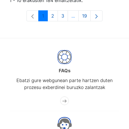
1 - 10 erakusten 184 emaitzetatik.
1
2
3
...
19
Orrialdea
Orrialdea
Orrialdea
Intermediate Pages Use T
Orrialdea
FAQs
Ebatzi gure webgunean parte hartzen duten
prozesu exberdinei buruzko zalantzak