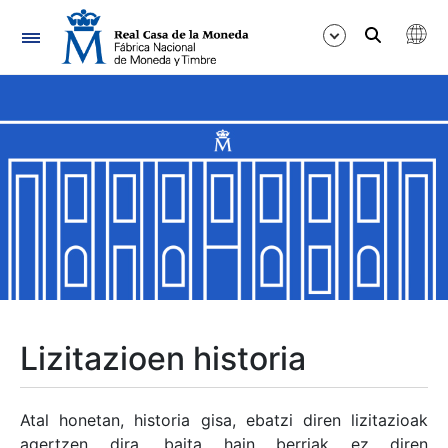
Nabigazioa
Erakutsi/Ezkutatu
Erakutsi/Ezkutatu
Erakutsi/Ezkutatu
Erakutsi/Ezkutatu
Erakutsi/Ezkutatu
Lizitazioen historia
Erakutsi/Ezkutatu
Atal honetan, historia gisa, ebatzi diren lizitazioak
agertzen dira, baita hain berriak ez diren