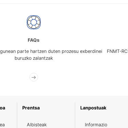
FAQs
gunean parte hartzen duten prozesu exberdinei
FNMT-RCM 
buruzko zalantzak
koa
Prentsa
Lanpostuak
zea
Albisteak
Informazio