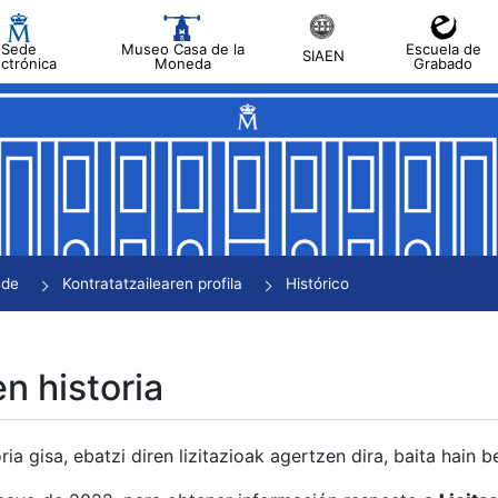
Sede
Museo Casa de la
Escuela de
SIAEN
ectrónica
Moneda
Grabado
tatu
tatu
tatu
tatu
nde
Kontratatzailearen profila
Histórico
tatu
en historia
ria gisa, ebatzi diren lizitazioak agertzen dira, baita hain 
tu