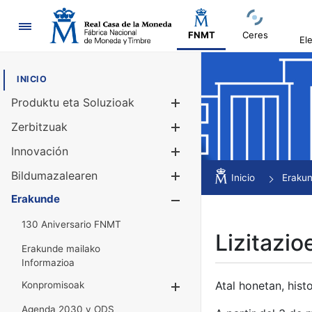
Nabigazioa
FNMT
Ceres
El
INICIO
Produktu eta Soluzioak
Erakutsi/Ezku
Zerbitzuak
Erakutsi/Ezku
Innovación
Erakutsi/Ezku
Bildumazalearen
Erakutsi/Ezku
Inicio
Eraku
Erakunde
Erakutsi/Ezku
130 Aniversario FNMT
Lizitazio
Erakunde mailako
Informazioa
Atal honetan, histo
Konpromisoak
Erakutsi/Ezkuta
Agenda 2030 y ODS