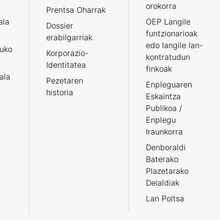
orokorra
Prentsa Oharrak
ala
OEP Langile
Dossier
funtzionarioak
erabilgarriak
edo langile lan-
ruko
Korporazio-
kontratudun
Identitatea
finkoak
tala
Pezetaren
Enpleguaren
historia
Eskaintza
Publikoa /
Enplegu
Iraunkorra
Denboraldi
Baterako
Plazetarako
Deialdiak
Lan Poltsa