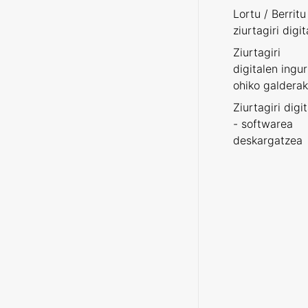
Lortu / Berritu
ziurtagiri digit
Ziurtagiri
digitalen ingu
ohiko galderak
Ziurtagiri digi
- softwarea
deskargatzea