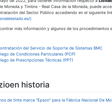
 mayo de 2022, para obtener información respecto a
Licita
de Moneda y Timbre - Real Casa de la Moneda, puede acced
ratación del Sector Público accediendo en el siguiente lin
tu
iondelestado.es/)
tu
ontrar más información y algunos de los procedimientos 
atu
ontratación del Servicio de Soporte de Sistemas BMC
liego de Condiciones Particulares (PCP)
liego de Prescripciones Técnicas (PPT)
ioen historia
tatu
hos de tinta marca "Epson" para la Fábrica Nacional De M