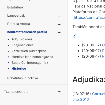
A partir del 3 de
Fábrica Nacional 
Estatutuak
Plataforma de Cont
Lanpostuak
Erakutsi/Ezkuta
(https://contratac
Prentsa Aretoa
Erakutsi/Ezkuta
También podrá enc
Kontratatzailearen profila
Erakutsi/Ezkut
Adquisiciones
(20-09-17)
C
Enajenaciones
(20-09-17)
P
Zerbitzuen Aurkezpena
(20-09-17)
P
Hornitzaileen homologazioa
Beste Gai Interesgarriak
Histórico
Adjudikaz
Pribatutasun politika
Transparencia
Erakutsi/Ezku
(13-07-16)
Cartuc
año 2016