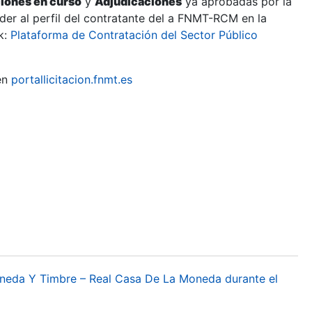
ciones en curso
y
Adjudicaciones
ya aprobadas por la
er al perfil del contratante del a FNMT-RCM en la
k:
Plataforma de Contratación del Sector Público
en
portallicitacion.fnmt.es
oneda Y Timbre – Real Casa De La Moneda durante el