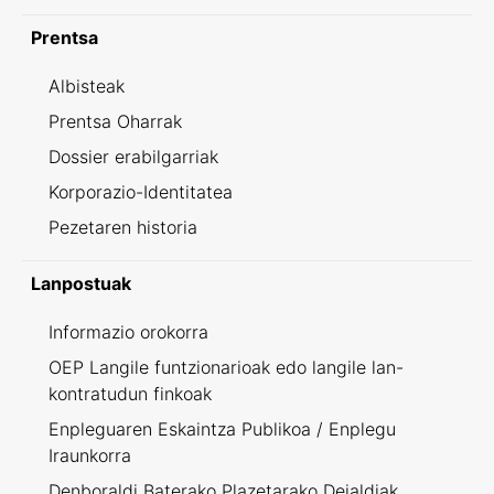
Prentsa
Albisteak
Prentsa Oharrak
Dossier erabilgarriak
Korporazio-Identitatea
Pezetaren historia
Lanpostuak
Informazio orokorra
OEP Langile funtzionarioak edo langile lan-
kontratudun finkoak
Enpleguaren Eskaintza Publikoa / Enplegu
Iraunkorra
Denboraldi Baterako Plazetarako Deialdiak