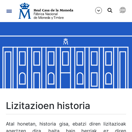
Nabigazioa
Erakutsi/Ezkutatu
Erakutsi/Ezkutatu
Erakutsi/Ezkutatu
Erakutsi/Ezkutatu
Erakutsi/Ezkutatu
Lizitazioen historia
Erakutsi/Ezkutatu
Atal honetan, historia gisa, ebatzi diren lizitazioak
agertzen dira, baita hain berriak ez diren