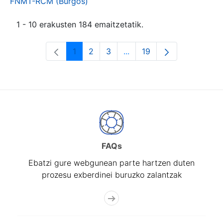
FNMT-RCM (Burgos)
1 - 10 erakusten 184 emaitzetatik.
1
2
3
...
19
Orrialdea
Orrialdea
Orrialdea
Intermediate Pages Use T
Orrialdea
FAQs
Ebatzi gure webgunean parte hartzen duten
prozesu exberdinei buruzko zalantzak