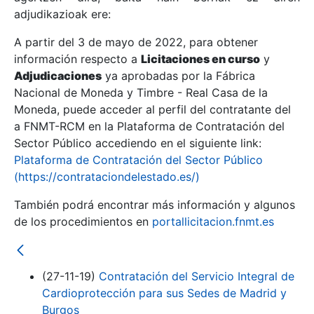
adjudikazioak ere:
A partir del 3 de mayo de 2022, para obtener
Erakutsi/Ezkutatu
información respecto a
Licitaciones en curso
y
Erakutsi/Ezkutatu
Adjudicaciones
ya aprobadas por la Fábrica
Nacional de Moneda y Timbre - Real Casa de la
Erakutsi/Ezkutatu
Moneda, puede acceder al perfil del contratante del
a FNMT-RCM en la Plataforma de Contratación del
Sector Público accediendo en el siguiente link:
Plataforma de Contratación del Sector Público
(https://contrataciondelestado.es/)
También podrá encontrar más información y algunos
de los procedimientos en
portallicitacion.fnmt.es
Erakutsi/Ezkutatu
(27-11-19)
Contratación del Servicio Integral de
Cardioprotección para sus Sedes de Madrid y
Burgos