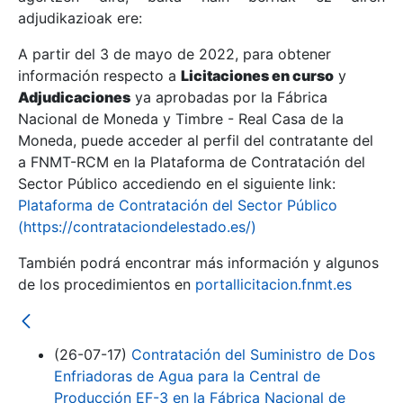
adjudikazioak ere:
A partir del 3 de mayo de 2022, para obtener
Erakutsi/Ezkutatu
información respecto a
Licitaciones en curso
y
Erakutsi/Ezkutatu
Adjudicaciones
ya aprobadas por la Fábrica
Nacional de Moneda y Timbre - Real Casa de la
Erakutsi/Ezkutatu
Moneda, puede acceder al perfil del contratante del
a FNMT-RCM en la Plataforma de Contratación del
Sector Público accediendo en el siguiente link:
Plataforma de Contratación del Sector Público
(https://contrataciondelestado.es/)
También podrá encontrar más información y algunos
de los procedimientos en
portallicitacion.fnmt.es
Erakutsi/Ezkutatu
(26-07-17)
Contratación del Suministro de Dos
Enfriadoras de Agua para la Central de
Producción EF-3 en la Fábrica Nacional de