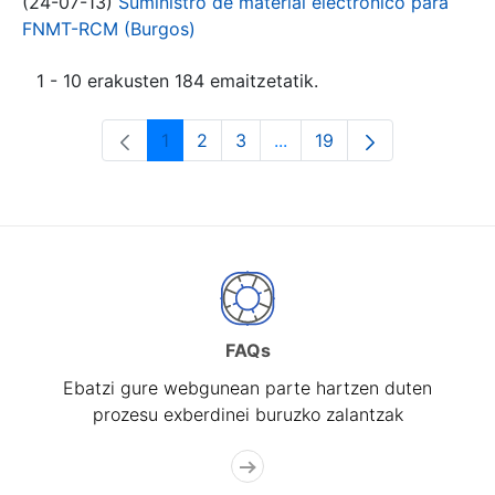
(24-07-13)
Suministro de material electrónico para
FNMT-RCM (Burgos)
1 - 10 erakusten 184 emaitzetatik.
1
2
3
...
19
Orrialdea
Orrialdea
Orrialdea
Intermediate Pages Use T
Orrialdea
FAQs
Ebatzi gure webgunean parte hartzen duten
prozesu exberdinei buruzko zalantzak