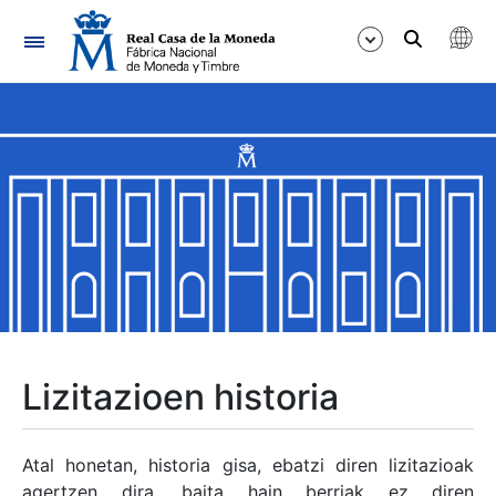
Nabigazioa
Erakutsi/Ezkutatu
Erakutsi/Ezkutatu
Erakutsi/Ezkutatu
Erakutsi/Ezkutatu
Erakutsi/Ezkutatu
Lizitazioen historia
Erakutsi/Ezkutatu
Atal honetan, historia gisa, ebatzi diren lizitazioak
agertzen dira, baita hain berriak ez diren