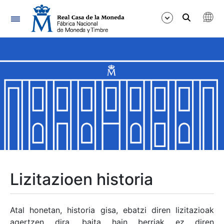
Nabigazioa
Erakutsi/Ezkutatu
Erakutsi/Ezkutatu
Erakutsi/Ezkutatu
Erakutsi/Ezkutatu
Erakutsi/Ezkutatu
Lizitazioen historia
Erakutsi/Ezkutatu
Atal honetan, historia gisa, ebatzi diren lizitazioak
agertzen dira, baita hain berriak ez diren