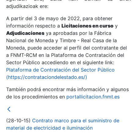
adjudikazioak ere:
A partir del 3 de mayo de 2022, para obtener
Erakutsi/Ezkutatu
información respecto a
Licitaciones en curso
y
Erakutsi/Ezkutatu
Adjudicaciones
ya aprobadas por la Fábrica
Nacional de Moneda y Timbre - Real Casa de la
Erakutsi/Ezkutatu
Moneda, puede acceder al perfil del contratante del
a FNMT-RCM en la Plataforma de Contratación del
Sector Público accediendo en el siguiente link:
Plataforma de Contratación del Sector Público
(https://contrataciondelestado.es/)
También podrá encontrar más información y algunos
de los procedimientos en
portallicitacion.fnmt.es
Erakutsi/Ezkutatu
(28-10-15)
Contrato marco para el suministro de
material de electricidad e iluminación