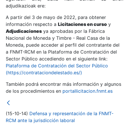
adjudikazioak ere:
A partir del 3 de mayo de 2022, para obtener
Erakutsi/Ezkutatu
información respecto a
Licitaciones en curso
y
Erakutsi/Ezkutatu
Adjudicaciones
ya aprobadas por la Fábrica
Nacional de Moneda y Timbre - Real Casa de la
Erakutsi/Ezkutatu
Moneda, puede acceder al perfil del contratante del
a FNMT-RCM en la Plataforma de Contratación del
Sector Público accediendo en el siguiente link:
Plataforma de Contratación del Sector Público
(https://contrataciondelestado.es/)
También podrá encontrar más información y algunos
de los procedimientos en
portallicitacion.fnmt.es
Erakutsi/Ezkutatu
(15-10-14)
Defensa y representación de la FNMT-
RCM ante la jurisdicción laboral