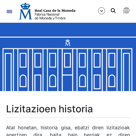
Nabigazioa
Erakutsi/Ezkutatu
Erakutsi/Ezkutatu
Erakutsi/Ezkutatu
Erakutsi/Ezkutatu
Erakutsi/Ezkutatu
Lizitazioen historia
Erakutsi/Ezkutatu
Atal honetan, historia gisa, ebatzi diren lizitazioak
agertzen dira, baita hain berriak ez diren