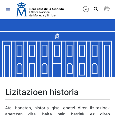
Nabigazioa
Erakutsi/Ezkutatu
Erakutsi/Ezkutatu
Erakutsi/Ezkutatu
Erakutsi/Ezkutatu
Erakutsi/Ezkutatu
Lizitazioen historia
Erakutsi/Ezkutatu
Atal honetan, historia gisa, ebatzi diren lizitazioak
agertzen dira, baita hain berriak ez diren