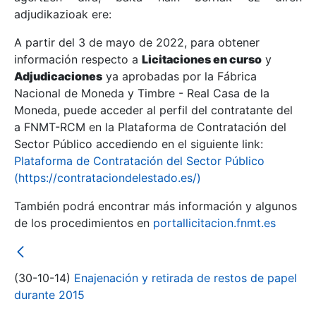
adjudikazioak ere:
A partir del 3 de mayo de 2022, para obtener
Erakutsi/Ezkutatu
información respecto a
Licitaciones en curso
y
Erakutsi/Ezkutatu
Adjudicaciones
ya aprobadas por la Fábrica
Nacional de Moneda y Timbre - Real Casa de la
Erakutsi/Ezkutatu
Moneda, puede acceder al perfil del contratante del
a FNMT-RCM en la Plataforma de Contratación del
Sector Público accediendo en el siguiente link:
Plataforma de Contratación del Sector Público
(https://contrataciondelestado.es/)
También podrá encontrar más información y algunos
de los procedimientos en
portallicitacion.fnmt.es
Erakutsi/Ezkutatu
(30-10-14)
Enajenación y retirada de restos de papel
durante 2015