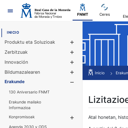
Nabigazioa
FNMT
Ceres
El
INICIO
Produktu eta Soluzioak
Erakutsi/Ezku
Zerbitzuak
Erakutsi/Ezku
Innovación
Erakutsi/Ezku
Bildumazalearen
Erakutsi/Ezku
Inicio
Eraku
Erakunde
Erakutsi/Ezku
130 Aniversario FNMT
Lizitazio
Erakunde mailako
Informazioa
Atal honetan, histo
Konpromisoak
Erakutsi/Ezkuta
Agenda 2030 y ODS