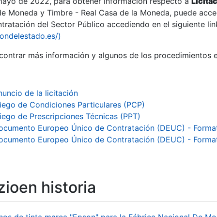
 mayo de 2022, para obtener información respecto a
Licita
de Moneda y Timbre - Real Casa de la Moneda, puede acced
ratación del Sector Público accediendo en el siguiente lin
tu
iondelestado.es/)
tu
ontrar más información y algunos de los procedimientos 
atu
uncio de la licitación
liego de Condiciones Particulares (PCP)
liego de Prescripciones Técnicas (PPT)
ocumento Europeo Único de Contratación (DEUC) - Forma
ocumento Europeo Único de Contratación (DEUC) - Form
ioen historia
tatu