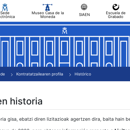
Sede
Museo Casa de la
Escuela de
SIAEN
ectrónica
Moneda
Grabado
tatu
tatu
tatu
tatu
nde
Kontratatzailearen profila
Histórico
tatu
en historia
ria gisa, ebatzi diren lizitazioak agertzen dira, baita hain 
tu