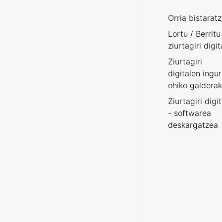
Orria bistarat
Lortu / Berritu
ziurtagiri digit
Ziurtagiri
digitalen ingu
ohiko galderak
Ziurtagiri digi
- softwarea
deskargatzea