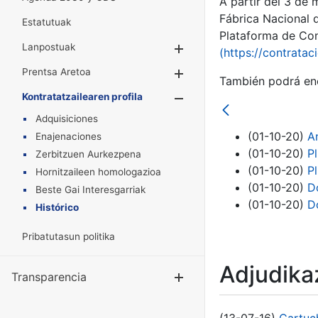
A partir del 3 de
Fábrica Nacional 
Estatutuak
Plataforma de Cont
Lanpostuak
Erakutsi/Ezkuta
(https://contratac
Prentsa Aretoa
Erakutsi/Ezkuta
También podrá enc
Kontratatzailearen profila
Erakutsi/Ezkut
Adquisiciones
(01-10-20)
An
Enajenaciones
(01-10-20)
P
Zerbitzuen Aurkezpena
(01-10-20)
P
Hornitzaileen homologazioa
(01-10-20)
D
Beste Gai Interesgarriak
(01-10-20)
D
Histórico
Pribatutasun politika
Adjudikaz
Transparencia
Erakutsi/Ezku