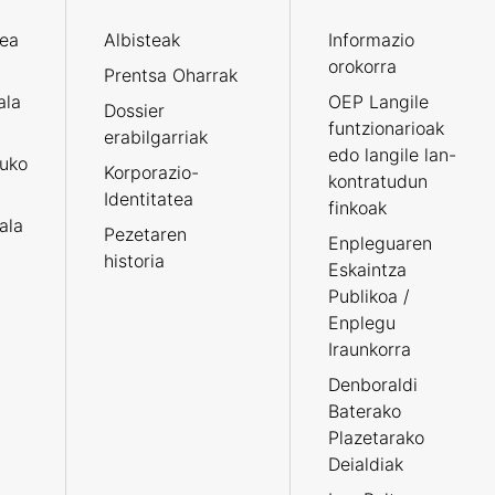
zea
Albisteak
Informazio
orokorra
Prentsa Oharrak
ala
OEP Langile
Dossier
funtzionarioak
erabilgarriak
edo langile lan-
ruko
Korporazio-
kontratudun
Identitatea
finkoak
tala
Pezetaren
Enpleguaren
historia
Eskaintza
Publikoa /
Enplegu
Iraunkorra
Denboraldi
Baterako
Plazetarako
Deialdiak