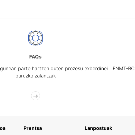
FAQs
gunean parte hartzen duten prozesu exberdinei
FNMT-RCM 
buruzko zalantzak
koa
Prentsa
Lanpostuak