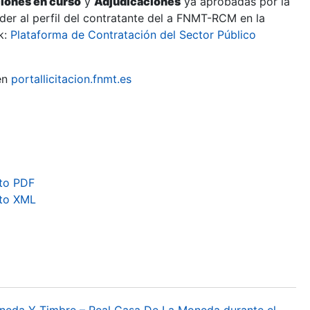
ciones en curso
y
Adjudicaciones
ya aprobadas por la
er al perfil del contratante del a FNMT-RCM en la
k:
Plataforma de Contratación del Sector Público
en
portallicitacion.fnmt.es
to PDF
ato XML