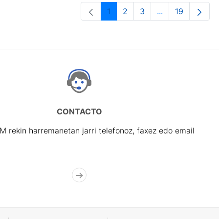
1
2
3
...
19
Orrialdea
Orrialdea
Orrialdea
Intermediate Pa
Orrialdea
CONTACTO
rekin harremanetan jarri telefonoz, faxez edo email