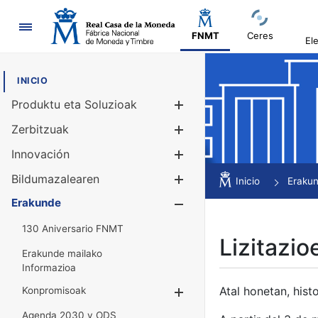
Nabigazioa
FNMT
Ceres
El
INICIO
Produktu eta Soluzioak
Erakutsi/Ezku
Zerbitzuak
Erakutsi/Ezku
Innovación
Erakutsi/Ezku
Bildumazalearen
Erakutsi/Ezku
Inicio
Eraku
Erakunde
Erakutsi/Ezku
130 Aniversario FNMT
Lizitazio
Erakunde mailako
Informazioa
Atal honetan, histo
Konpromisoak
Erakutsi/Ezkuta
Agenda 2030 y ODS