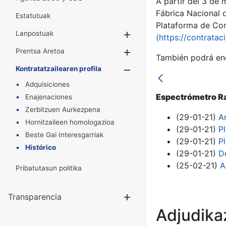
A partir del 3 de
Fábrica Nacional 
Estatutuak
Plataforma de Cont
Lanpostuak
Erakutsi/Ezkuta
(https://contratac
Prentsa Aretoa
Erakutsi/Ezkuta
También podrá enc
Kontratatzailearen profila
Erakutsi/Ezkut
Adquisiciones
Espectrómetro Ra
Enajenaciones
Zerbitzuen Aurkezpena
(29-01-21)
An
Hornitzaileen homologazioa
(29-01-21)
P
Beste Gai Interesgarriak
(29-01-21)
P
Histórico
(29-01-21)
D
(25-02-21)
A
Pribatutasun politika
Transparencia
Erakutsi/Ezku
Adjudikaz