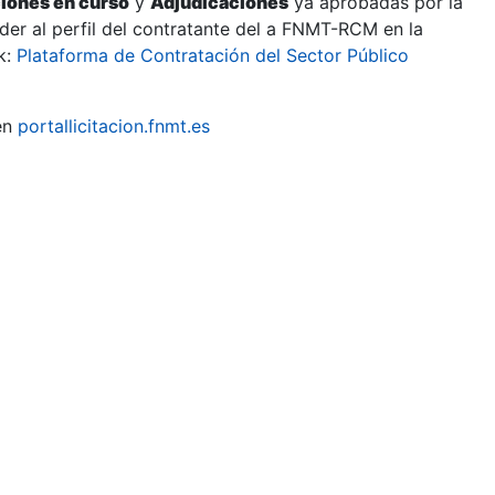
ciones en curso
y
Adjudicaciones
ya aprobadas por la
er al perfil del contratante del a FNMT-RCM en la
k:
Plataforma de Contratación del Sector Público
en
portallicitacion.fnmt.es