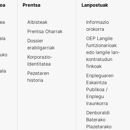
koa
Prentsa
Lanpostuak
zea
Albisteak
Informazio
orokorra
Prentsa Oharrak
ala
OEP Langile
Dossier
funtzionarioak
erabilgarriak
edo langile lan-
ruko
Korporazio-
kontratudun
Identitatea
finkoak
tala
Pezetaren
Enpleguaren
historia
Eskaintza
Publikoa /
Enplegu
Iraunkorra
Denboraldi
Baterako
Plazetarako