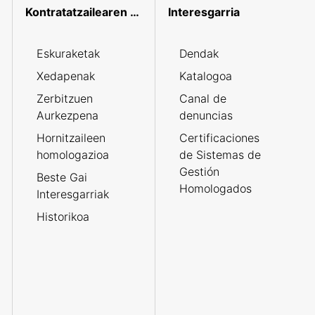
Kontratatzailearen profila
Interesgarria
Eskuraketak
Dendak
Xedapenak
Katalogoa
Zerbitzuen
Canal de
Aurkezpena
denuncias
Hornitzaileen
Certificaciones
homologazioa
de Sistemas de
Gestión
Beste Gai
Homologados
Interesgarriak
Historikoa