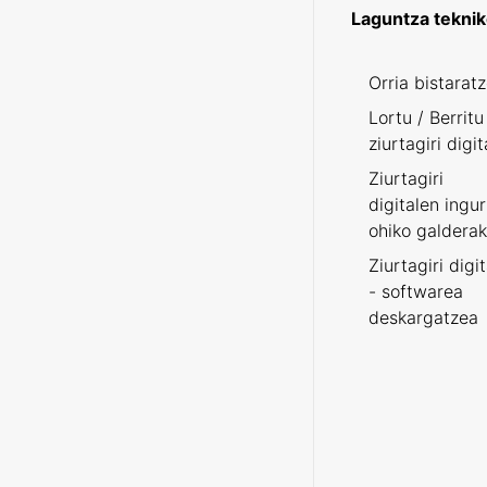
Laguntza tekni
Orria bistarat
Lortu / Berritu
ziurtagiri digit
Ziurtagiri
digitalen ingu
ohiko galderak
Ziurtagiri digi
- softwarea
deskargatzea