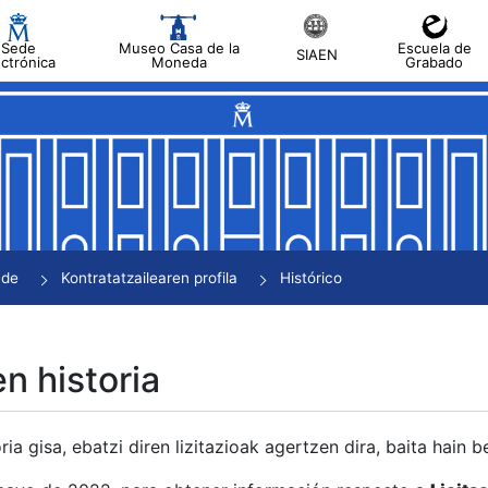
Sede
Museo Casa de la
Escuela de
SIAEN
ectrónica
Moneda
Grabado
tatu
tatu
tatu
tatu
nde
Kontratatzailearen profila
Histórico
tatu
en historia
ria gisa, ebatzi diren lizitazioak agertzen dira, baita hain 
tu