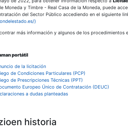
 mayo de 2022, para obtener información respecto a
Licita
de Moneda y Timbre - Real Casa de la Moneda, puede acced
ratación del Sector Público accediendo en el siguiente lin
tu
iondelestado.es/)
tu
ontrar más información y algunos de los procedimientos 
atu
man portátil
uncio de la licitación
liego de Condiciones Particulares (PCP)
liego de Prescripciones Técnicas (PPT)
ocumento Europeo Único de Contratación (DEUC)
claraciones a dudas planteadas
tatu
ioen historia