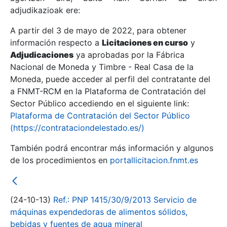
adjudikazioak ere:
A partir del 3 de mayo de 2022, para obtener
Erakutsi/Ezkutatu
información respecto a
Licitaciones en curso
y
Erakutsi/Ezkutatu
Adjudicaciones
ya aprobadas por la Fábrica
Nacional de Moneda y Timbre - Real Casa de la
Erakutsi/Ezkutatu
Moneda, puede acceder al perfil del contratante del
a FNMT-RCM en la Plataforma de Contratación del
Sector Público accediendo en el siguiente link:
Plataforma de Contratación del Sector Público
(https://contrataciondelestado.es/)
También podrá encontrar más información y algunos
de los procedimientos en
portallicitacion.fnmt.es
Erakutsi/Ezkutatu
(24-10-13)
Ref.: PNP 1415/30/9/2013 Servicio de
máquinas expendedoras de alimentos sólidos,
bebidas y fuentes de agua mineral