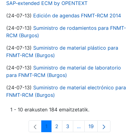
SAP-extended ECM by OPENTEXT
(24-07-13)
Edición de agendas FNMT-RCM 2014
(24-07-13)
Suministro de rodamientos para FNMT-
RCM (Burgos)
(24-07-13)
Suministro de material plástico para
FNMT-RCM (Burgos)
(24-07-13)
Suministro de material de laboratorio
para FNMT-RCM (Burgos)
(24-07-13)
Suministro de material electrónico para
FNMT-RCM (Burgos)
1 - 10 erakusten 184 emaitzetatik.
1
2
3
...
19
Orrialdea
Orrialdea
Orrialdea
Intermediate Pages Use T
Orrialdea