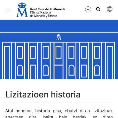
Nabigazioa
Erakutsi/Ezkutatu
Erakutsi/Ezkutatu
Erakutsi/Ezkutatu
Erakutsi/Ezkutatu
Erakutsi/Ezkutatu
Lizitazioen historia
Erakutsi/Ezkutatu
Atal honetan, historia gisa, ebatzi diren lizitazioak
agertzen dira, baita hain berriak ez diren