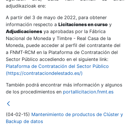
adjudikazioak ere:
A partir del 3 de mayo de 2022, para obtener
Erakutsi/Ezkutatu
información respecto a
Licitaciones en curso
y
Erakutsi/Ezkutatu
Adjudicaciones
ya aprobadas por la Fábrica
Nacional de Moneda y Timbre - Real Casa de la
Erakutsi/Ezkutatu
Moneda, puede acceder al perfil del contratante del
a FNMT-RCM en la Plataforma de Contratación del
Sector Público accediendo en el siguiente link:
Plataforma de Contratación del Sector Público
(https://contrataciondelestado.es/)
También podrá encontrar más información y algunos
de los procedimientos en
portallicitacion.fnmt.es
Erakutsi/Ezkutatu
(04-02-15)
Mantenimiento de productos de Clúster y
Backup de datos