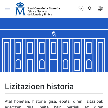
Nabigazioa
Erakutsi/Ezkutatu
Erakutsi/Ezkutatu
Erakutsi/Ezkutatu
Erakutsi/Ezkutatu
Erakutsi/Ezkutatu
Lizitazioen historia
Erakutsi/Ezkutatu
Atal honetan, historia gisa, ebatzi diren lizitazioak
agertzen dira, baita hain berriak ez diren