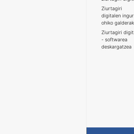
Ziurtagiri
digitalen ingu
ohiko galderak
Ziurtagiri digi
- softwarea
deskargatzea