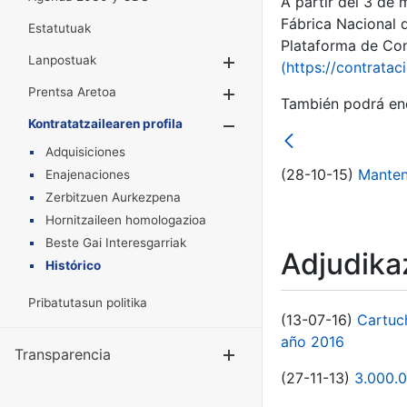
A partir del 3 de
Fábrica Nacional 
Estatutuak
Plataforma de Cont
Lanpostuak
Erakutsi/Ezkuta
(https://contratac
Prentsa Aretoa
Erakutsi/Ezkuta
También podrá enc
Kontratatzailearen profila
Erakutsi/Ezkut
Adquisiciones
(28-10-15)
Manten
Enajenaciones
Zerbitzuen Aurkezpena
Hornitzaileen homologazioa
Beste Gai Interesgarriak
Adjudikaz
Histórico
Pribatutasun politika
(13-07-16)
Cartuc
año 2016
Transparencia
Erakutsi/Ezku
(27-11-13)
3.000.0