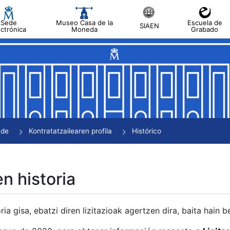
Sede
Museo Casa de la
Escuela de
SIAEN
ectrónica
Moneda
Grabado
tatu
tatu
tatu
tatu
nde
Kontratatzailearen profila
Histórico
tatu
en historia
ria gisa, ebatzi diren lizitazioak agertzen dira, baita hain 
tu