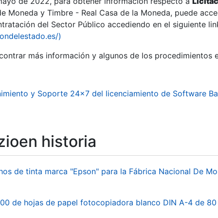
 mayo de 2022, para obtener información respecto a
Licita
de Moneda y Timbre - Real Casa de la Moneda, puede acced
ratación del Sector Público accediendo en el siguiente lin
tu
iondelestado.es/)
tu
ontrar más información y algunos de los procedimientos 
atu
imiento y Soporte 24x7 del licenciamiento de Software B
ioen historia
hos de tinta marca "Epson" para la Fábrica Nacional De M
tatu
00 de hojas de papel fotocopiadora blanco DIN A-4 de 80 