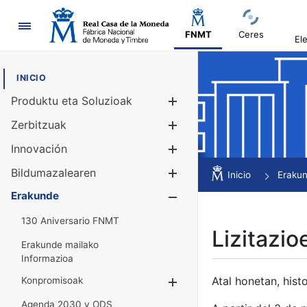
Nabigazioa
FNMT
Ceres
El
INICIO
Produktu eta Soluzioak
Erakutsi/Ezku
Zerbitzuak
Erakutsi/Ezku
Innovación
Erakutsi/Ezku
Bildumazalearen
Erakutsi/Ezku
Inicio
Eraku
Erakunde
Erakutsi/Ezku
130 Aniversario FNMT
Lizitazio
Erakunde mailako
Informazioa
Atal honetan, histo
Konpromisoak
Erakutsi/Ezkuta
Agenda 2030 y ODS