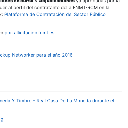
ciones en curso
y
Adjudicaciones
ya aprobadas por la
er al perfil del contratante del a FNMT-RCM en la
k:
Plataforma de Contratación del Sector Público
en
portallicitacion.fnmt.es
ackup Networker para el año 2016
oneda Y Timbre – Real Casa De La Moneda durante el
g.