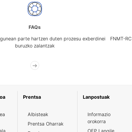
FAQs
gunean parte hartzen duten prozesu exberdinei
FNMT-RCM 
buruzko zalantzak
koa
Prentsa
Lanpostuak
zea
Albisteak
Informazio
orokorra
Prentsa Oharrak
ala
OEP Langile