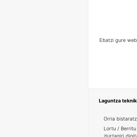
Ebatzi gure web
Laguntza tekni
Orria bistarat
Lortu / Berritu
ziurtagiri digit