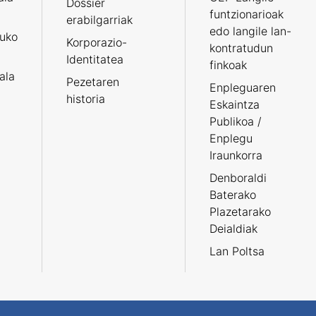
Dossier
funtzionarioak
erabilgarriak
edo langile lan-
ruko
Korporazio-
kontratudun
Identitatea
finkoak
tala
Pezetaren
Enpleguaren
historia
Eskaintza
Publikoa /
Enplegu
Iraunkorra
Denboraldi
Baterako
Plazetarako
Deialdiak
Lan Poltsa