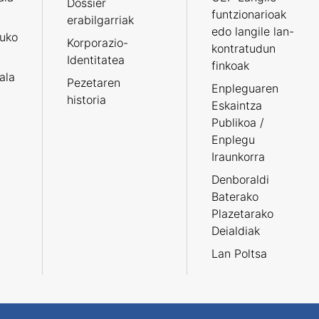
Dossier
funtzionarioak
erabilgarriak
edo langile lan-
ruko
Korporazio-
kontratudun
Identitatea
finkoak
tala
Pezetaren
Enpleguaren
historia
Eskaintza
Publikoa /
Enplegu
Iraunkorra
Denboraldi
Baterako
Plazetarako
Deialdiak
Lan Poltsa