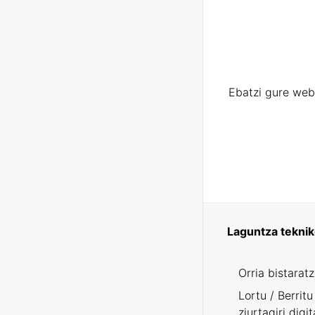
Ebatzi gure web
Laguntza tekni
Orria bistarat
Lortu / Berritu
ziurtagiri digit