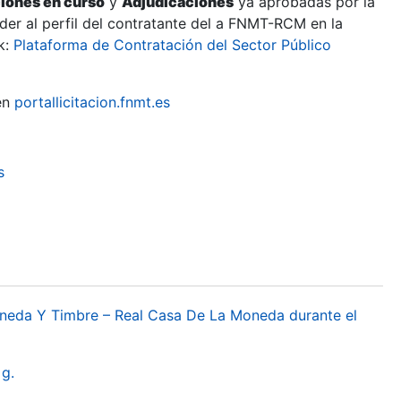
ciones en curso
y
Adjudicaciones
ya aprobadas por la
er al perfil del contratante del a FNMT-RCM en la
k:
Plataforma de Contratación del Sector Público
en
portallicitacion.fnmt.es
s
oneda Y Timbre – Real Casa De La Moneda durante el
g.