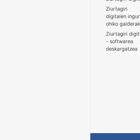
Ziurtagiri
digitalen ingu
ohiko galderak
Ziurtagiri digi
- softwarea
deskargatzea