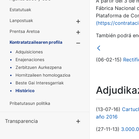
A partir del 3 de
Fábrica Nacional 
Estatutuak
Plataforma de Cont
Lanpostuak
Erakutsi/Ezkuta
(https://contratac
Prentsa Aretoa
Erakutsi/Ezkuta
También podrá enc
Kontratatzailearen profila
Erakutsi/Ezkut
Adquisiciones
(06-02-15)
Rectif
Enajenaciones
Zerbitzuen Aurkezpena
Hornitzaileen homologazioa
Beste Gai Interesgarriak
Adjudikaz
Histórico
Pribatutasun politika
(13-07-16)
Cartuc
año 2016
Transparencia
Erakutsi/Ezku
(27-11-13)
3.000.0