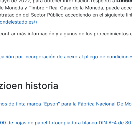
 mayo de 2022, para obtener información respecto a
Licita
de Moneda y Timbre - Real Casa de la Moneda, puede acced
ratación del Sector Público accediendo en el siguiente lin
tu
iondelestado.es/)
tu
ontrar más información y algunos de los procedimientos 
atu
icación por incorporación de anexo al pliego de condicione
ioen historia
hos de tinta marca "Epson" para la Fábrica Nacional De M
tatu
00 de hojas de papel fotocopiadora blanco DIN A-4 de 80 