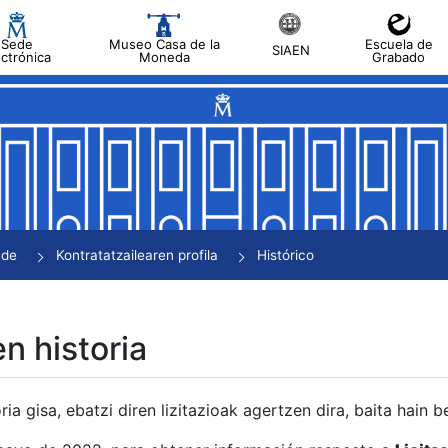
Sede
Museo Casa de la
Escuela de
SIAEN
ectrónica
Moneda
Grabado
tatu
tatu
tatu
tatu
nde
Kontratatzailearen profila
Histórico
tatu
en historia
ria gisa, ebatzi diren lizitazioak agertzen dira, baita hain 
tu