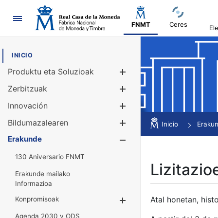
Nabigazioa
FNMT
Ceres
El
INICIO
Produktu eta Soluzioak
Erakutsi/Ezku
Zerbitzuak
Erakutsi/Ezku
Innovación
Erakutsi/Ezku
Bildumazalearen
Erakutsi/Ezku
Inicio
Eraku
Erakunde
Erakutsi/Ezku
130 Aniversario FNMT
Lizitazio
Erakunde mailako
Informazioa
Atal honetan, histo
Konpromisoak
Erakutsi/Ezkuta
Agenda 2030 y ODS