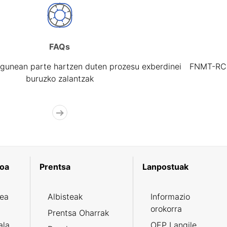
FAQs
gunean parte hartzen duten prozesu exberdinei
FNMT-RCM 
buruzko zalantzak
koa
Prentsa
Lanpostuak
zea
Albisteak
Informazio
orokorra
Prentsa Oharrak
ala
OEP Langile