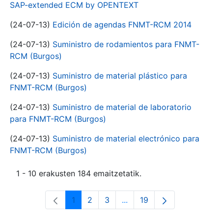
SAP-extended ECM by OPENTEXT
(24-07-13)
Edición de agendas FNMT-RCM 2014
(24-07-13)
Suministro de rodamientos para FNMT-
RCM (Burgos)
(24-07-13)
Suministro de material plástico para
FNMT-RCM (Burgos)
(24-07-13)
Suministro de material de laboratorio
para FNMT-RCM (Burgos)
(24-07-13)
Suministro de material electrónico para
FNMT-RCM (Burgos)
1 - 10 erakusten 184 emaitzetatik.
1
2
3
...
19
Orrialdea
Orrialdea
Orrialdea
Intermediate Pages Use T
Orrialdea