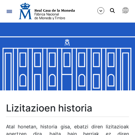
Nabigazioa
Erakutsi/Ezkutatu
Erakutsi/Ezkutatu
Erakutsi/Ezkutatu
Erakutsi/Ezkutatu
Erakutsi/Ezkutatu
Lizitazioen historia
Erakutsi/Ezkutatu
Atal honetan, historia gisa, ebatzi diren lizitazioak
agertzen dira, baita hain berriak ez diren