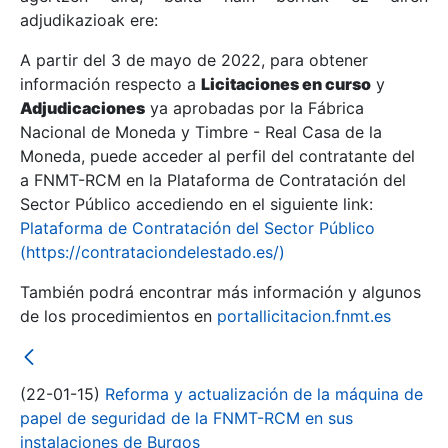
adjudikazioak ere:
A partir del 3 de mayo de 2022, para obtener
Erakutsi/Ezkutatu
información respecto a
Licitaciones en curso
y
Erakutsi/Ezkutatu
Adjudicaciones
ya aprobadas por la Fábrica
Nacional de Moneda y Timbre - Real Casa de la
Erakutsi/Ezkutatu
Moneda, puede acceder al perfil del contratante del
a FNMT-RCM en la Plataforma de Contratación del
Sector Público accediendo en el siguiente link:
Plataforma de Contratación del Sector Público
(https://contrataciondelestado.es/)
También podrá encontrar más información y algunos
de los procedimientos en
portallicitacion.fnmt.es
Erakutsi/Ezkutatu
(22-01-15)
Reforma y actualización de la máquina de
papel de seguridad de la FNMT-RCM en sus
instalaciones de Burgos