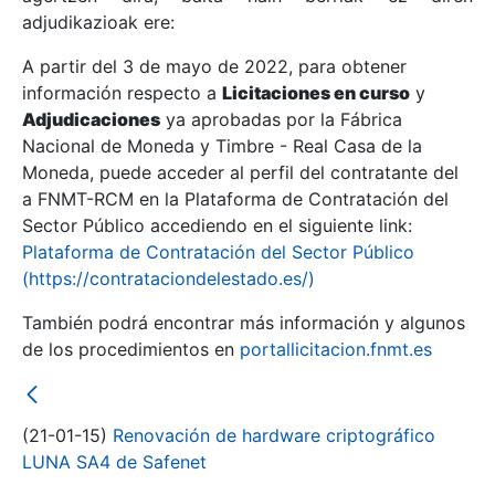
adjudikazioak ere:
A partir del 3 de mayo de 2022, para obtener
Erakutsi/Ezkutatu
información respecto a
Licitaciones en curso
y
Erakutsi/Ezkutatu
Adjudicaciones
ya aprobadas por la Fábrica
Nacional de Moneda y Timbre - Real Casa de la
Erakutsi/Ezkutatu
Moneda, puede acceder al perfil del contratante del
a FNMT-RCM en la Plataforma de Contratación del
Sector Público accediendo en el siguiente link:
Plataforma de Contratación del Sector Público
(https://contrataciondelestado.es/)
También podrá encontrar más información y algunos
de los procedimientos en
portallicitacion.fnmt.es
Erakutsi/Ezkutatu
(21-01-15)
Renovación de hardware criptográfico
LUNA SA4 de Safenet