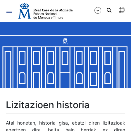
Nabigazioa
Erakutsi/Ezkutatu
Erakutsi/Ezkutatu
Erakutsi/Ezkutatu
Erakutsi/Ezkutatu
Erakutsi/Ezkutatu
Lizitazioen historia
Erakutsi/Ezkutatu
Atal honetan, historia gisa, ebatzi diren lizitazioak
agertzen dira, baita hain berriak ez diren