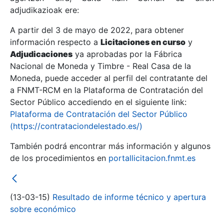
adjudikazioak ere:
A partir del 3 de mayo de 2022, para obtener
Erakutsi/Ezkutatu
información respecto a
Licitaciones en curso
y
Erakutsi/Ezkutatu
Adjudicaciones
ya aprobadas por la Fábrica
Nacional de Moneda y Timbre - Real Casa de la
Erakutsi/Ezkutatu
Moneda, puede acceder al perfil del contratante del
a FNMT-RCM en la Plataforma de Contratación del
Sector Público accediendo en el siguiente link:
Plataforma de Contratación del Sector Público
(https://contrataciondelestado.es/)
También podrá encontrar más información y algunos
de los procedimientos en
portallicitacion.fnmt.es
Erakutsi/Ezkutatu
(13-03-15)
Resultado de informe técnico y apertura
sobre económico