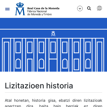
Nabigazioa
Erakutsi/Ezkutatu
Erakutsi/Ezkutatu
Erakutsi/Ezkutatu
Erakutsi/Ezkutatu
Erakutsi/Ezkutatu
Lizitazioen historia
Erakutsi/Ezkutatu
Atal honetan, historia gisa, ebatzi diren lizitazioak
agertzen dira, baita hain berriak ez diren