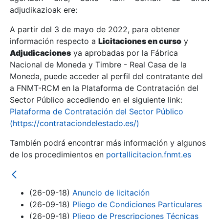
adjudikazioak ere:
A partir del 3 de mayo de 2022, para obtener
Erakutsi/Ezkutatu
información respecto a
Licitaciones en curso
y
Erakutsi/Ezkutatu
Adjudicaciones
ya aprobadas por la Fábrica
Nacional de Moneda y Timbre - Real Casa de la
Erakutsi/Ezkutatu
Moneda, puede acceder al perfil del contratante del
a FNMT-RCM en la Plataforma de Contratación del
Sector Público accediendo en el siguiente link:
Plataforma de Contratación del Sector Público
(https://contrataciondelestado.es/)
También podrá encontrar más información y algunos
de los procedimientos en
portallicitacion.fnmt.es
Erakutsi/Ezkutatu
(26-09-18)
Anuncio de licitación
(26-09-18)
Pliego de Condiciones Particulares
(26-09-18)
Pliego de Prescripciones Técnicas