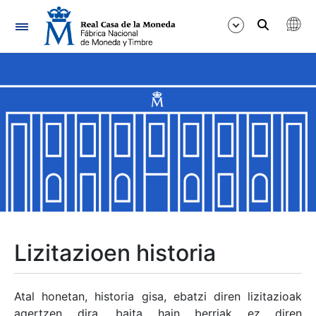
Nabigazioa
Erakutsi/Ezkutatu
Erakutsi/Ezkutatu
Erakutsi/Ezkutatu
Erakutsi/Ezkutatu
Erakutsi/Ezkutatu
Lizitazioen historia
Erakutsi/Ezkutatu
Atal honetan, historia gisa, ebatzi diren lizitazioak
agertzen dira, baita hain berriak ez diren