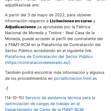
adjudikazioak ere:
A partir del 3 de mayo de 2022, para obtener
Erakutsi/Ezkutatu
información respecto a
Licitaciones en curso
y
Erakutsi/Ezkutatu
Adjudicaciones
ya aprobadas por la Fábrica
Nacional de Moneda y Timbre - Real Casa de la
Erakutsi/Ezkutatu
Moneda, puede acceder al perfil del contratante del
a FNMT-RCM en la Plataforma de Contratación del
Sector Público accediendo en el siguiente link:
Plataforma de Contratación del Sector Público
(https://contrataciondelestado.es/)
También podrá encontrar más información y algunos
de los procedimientos en
portallicitacion.fnmt.es
Erakutsi/Ezkutatu
(14-10-15)
Servicio de asistencia técnica para la
optimización de cargas de trabajo en el
Departamento de Ceres de la FNMT-RCM