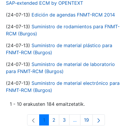
SAP-extended ECM by OPENTEXT
(24-07-13)
Edición de agendas FNMT-RCM 2014
(24-07-13)
Suministro de rodamientos para FNMT-
RCM (Burgos)
(24-07-13)
Suministro de material plástico para
FNMT-RCM (Burgos)
(24-07-13)
Suministro de material de laboratorio
para FNMT-RCM (Burgos)
(24-07-13)
Suministro de material electrónico para
FNMT-RCM (Burgos)
1 - 10 erakusten 184 emaitzetatik.
1
2
3
...
19
Orrialdea
Orrialdea
Orrialdea
Intermediate Pages Use T
Orrialdea