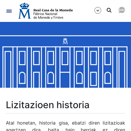
Nabigazioa
Erakutsi/Ezkutatu
Erakutsi/Ezkutatu
Erakutsi/Ezkutatu
Erakutsi/Ezkutatu
Erakutsi/Ezkutatu
Lizitazioen historia
Erakutsi/Ezkutatu
Atal honetan, historia gisa, ebatzi diren lizitazioak
agertzen dira, baita hain berriak ez diren