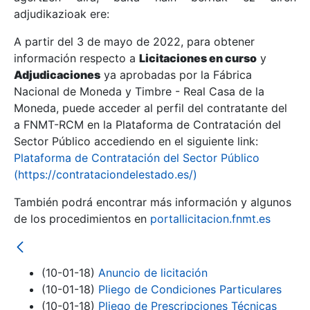
adjudikazioak ere:
A partir del 3 de mayo de 2022, para obtener
Erakutsi/Ezkutatu
información respecto a
Licitaciones en curso
y
Erakutsi/Ezkutatu
Adjudicaciones
ya aprobadas por la Fábrica
Nacional de Moneda y Timbre - Real Casa de la
Erakutsi/Ezkutatu
Moneda, puede acceder al perfil del contratante del
a FNMT-RCM en la Plataforma de Contratación del
Sector Público accediendo en el siguiente link:
Plataforma de Contratación del Sector Público
(https://contrataciondelestado.es/)
También podrá encontrar más información y algunos
de los procedimientos en
portallicitacion.fnmt.es
Erakutsi/Ezkutatu
(10-01-18)
Anuncio de licitación
(10-01-18)
Pliego de Condiciones Particulares
(10-01-18)
Pliego de Prescripciones Técnicas