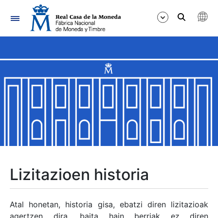
Nabigazioa
Erakutsi/Ezkutatu
Erakutsi/Ezkutatu
Erakutsi/Ezkutatu
Erakutsi/Ezkutatu
Erakutsi/Ezkutatu
Lizitazioen historia
Erakutsi/Ezkutatu
Atal honetan, historia gisa, ebatzi diren lizitazioak
agertzen dira, baita hain berriak ez diren