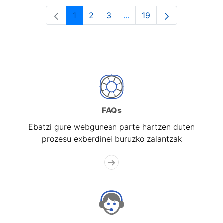
1
2
3
...
19
Orrialdea
Orrialdea
Orrialdea
Intermediate Pages Use T
Orrialdea
FAQs
Ebatzi gure webgunean parte hartzen duten
prozesu exberdinei buruzko zalantzak