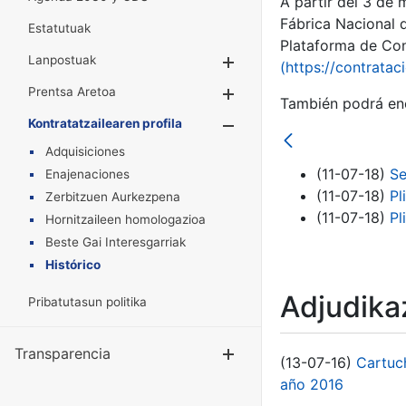
A partir del 3 de
Fábrica Nacional 
Estatutuak
Plataforma de Cont
Lanpostuak
Erakutsi/Ezkuta
(https://contratac
Prentsa Aretoa
Erakutsi/Ezkuta
También podrá enc
Kontratatzailearen profila
Erakutsi/Ezkut
Adquisiciones
(11-07-18)
Se
Enajenaciones
(11-07-18)
Pl
Zerbitzuen Aurkezpena
(11-07-18)
Pl
Hornitzaileen homologazioa
Beste Gai Interesgarriak
Histórico
Adjudikaz
Pribatutasun politika
Transparencia
Erakutsi/Ezku
(13-07-16)
Cartuc
año 2016