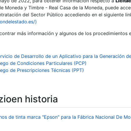
 mayo de 2022, para obtener información respecto a
Licita
de Moneda y Timbre - Real Casa de la Moneda, puede acced
ratación del Sector Público accediendo en el siguiente lin
tu
iondelestado.es/)
tu
ontrar más información y algunos de los procedimientos 
atu
rvicio de Desarrollo de un Aplicativo para la Generación d
iego de Condiciones Particulares (PCP)
iego de Prescripciones Técnicas (PPT)
ioen historia
tatu
hos de tinta marca "Epson" para la Fábrica Nacional De M