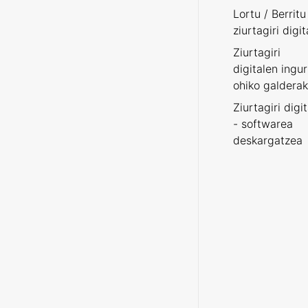
Lortu / Berritu
ziurtagiri digit
Ziurtagiri
digitalen ingu
ohiko galderak
Ziurtagiri digi
- softwarea
deskargatzea