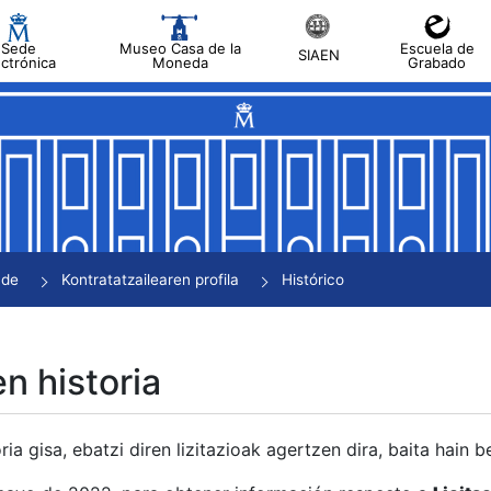
Sede
Museo Casa de la
Escuela de
SIAEN
ectrónica
Moneda
Grabado
tatu
tatu
tatu
tatu
nde
Kontratatzailearen profila
Histórico
tatu
en historia
ria gisa, ebatzi diren lizitazioak agertzen dira, baita hain 
tu