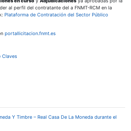
ciones en curso
y
Adjudicaciones
ya aprobadas por la
er al perfil del contratante del a FNMT-RCM en la
k:
Plataforma de Contratación del Sector Público
en
portallicitacion.fnmt.es
e Claves
oneda Y Timbre – Real Casa De La Moneda durante el