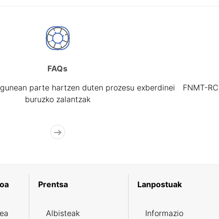
FAQs
gunean parte hartzen duten prozesu exberdinei
FNMT-RCM 
buruzko zalantzak
koa
Prentsa
Lanpostuak
zea
Albisteak
Informazio