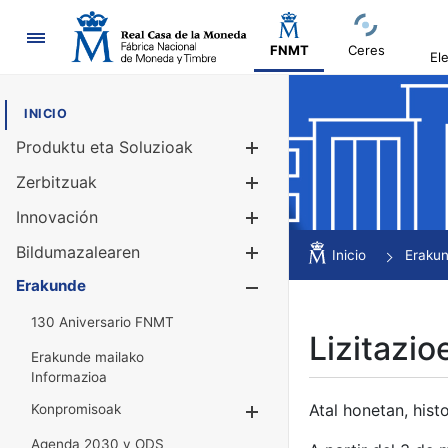
Nabigazioa
FNMT
Ceres
El
INICIO
Produktu eta Soluzioak
Erakutsi/Ezku
Zerbitzuak
Erakutsi/Ezku
Innovación
Erakutsi/Ezku
Bildumazalearen
Erakutsi/Ezku
Inicio
Eraku
Erakunde
Erakutsi/Ezku
130 Aniversario FNMT
Lizitazio
Erakunde mailako
Informazioa
Atal honetan, histo
Konpromisoak
Erakutsi/Ezkuta
Agenda 2030 y ODS