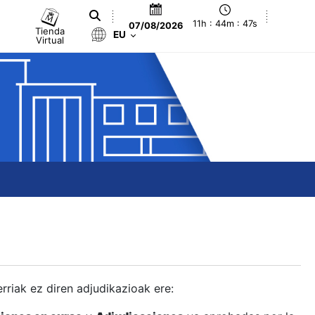
11h : 44m : 48s
07/08/2026
Tienda
EU
Virtual
berriak ez diren adjudikazioak ere: