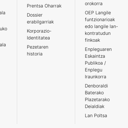
orokorra
Prentsa Oharrak
ala
OEP Langile
Dossier
funtzionarioak
erabilgarriak
edo langile lan-
ruko
Korporazio-
kontratudun
Identitatea
finkoak
tala
Pezetaren
Enpleguaren
historia
Eskaintza
Publikoa /
Enplegu
Iraunkorra
Denboraldi
Baterako
Plazetarako
Deialdiak
Lan Poltsa