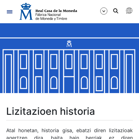
Nabigazioa
Erakutsi/Ezkutatu
Erakutsi/Ezkutatu
Erakutsi/Ezkutatu
Erakutsi/Ezkutatu
Erakutsi/Ezkutatu
Lizitazioen historia
Erakutsi/Ezkutatu
Atal honetan, historia gisa, ebatzi diren lizitazioak
agertzen dira, baita hain berriak ez diren