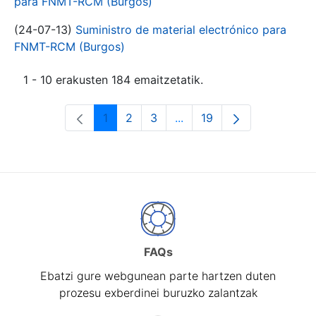
para FNMT-RCM (Burgos)
(24-07-13)
Suministro de material electrónico para
FNMT-RCM (Burgos)
1 - 10 erakusten 184 emaitzetatik.
1
2
3
...
19
Orrialdea
Orrialdea
Orrialdea
Intermediate Pages Use T
Orrialdea
FAQs
Ebatzi gure webgunean parte hartzen duten
prozesu exberdinei buruzko zalantzak