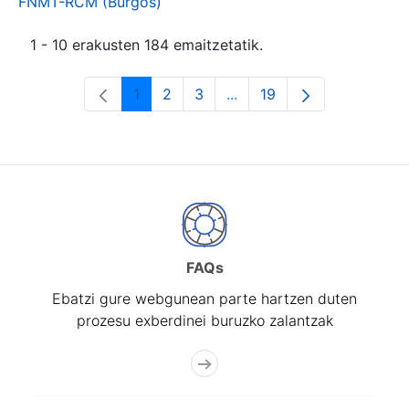
FNMT-RCM (Burgos)
1 - 10 erakusten 184 emaitzetatik.
1
2
3
...
19
Orrialdea
Orrialdea
Orrialdea
Intermediate Pages Use T
Orrialdea
FAQs
Ebatzi gure webgunean parte hartzen duten
prozesu exberdinei buruzko zalantzak