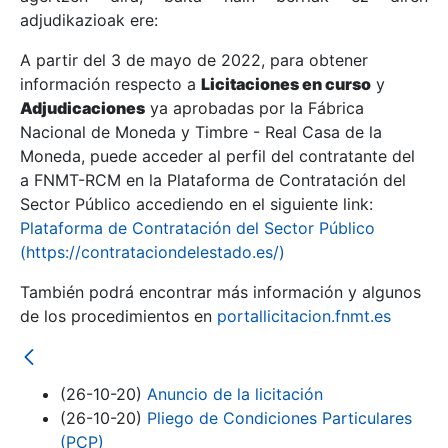
adjudikazioak ere:
A partir del 3 de mayo de 2022, para obtener
Erakutsi/Ezkutatu
información respecto a
Licitaciones en curso
y
Erakutsi/Ezkutatu
Adjudicaciones
ya aprobadas por la Fábrica
Nacional de Moneda y Timbre - Real Casa de la
Erakutsi/Ezkutatu
Moneda, puede acceder al perfil del contratante del
a FNMT-RCM en la Plataforma de Contratación del
Sector Público accediendo en el siguiente link:
Plataforma de Contratación del Sector Público
(https://contrataciondelestado.es/)
También podrá encontrar más información y algunos
de los procedimientos en
portallicitacion.fnmt.es
Erakutsi/Ezkutatu
(26-10-20)
Anuncio de la licitación
(26-10-20)
Pliego de Condiciones Particulares
(PCP)