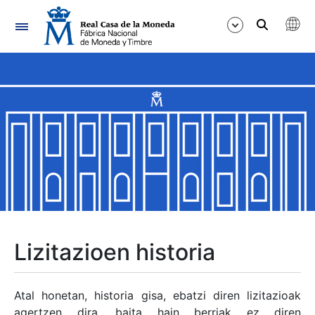
Nabigazioa
Erakutsi/Ezkutatu
Erakutsi/Ezkutatu
Erakutsi/Ezkutatu
Erakutsi/Ezkutatu
Erakutsi/Ezkutatu
Lizitazioen historia
Erakutsi/Ezkutatu
Atal honetan, historia gisa, ebatzi diren lizitazioak
agertzen dira, baita hain berriak ez diren