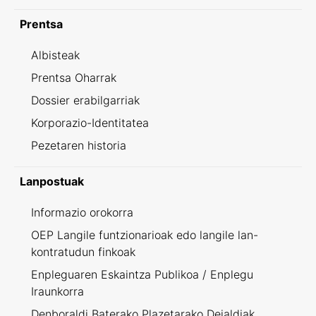
Prentsa
Albisteak
Prentsa Oharrak
Dossier erabilgarriak
Korporazio-Identitatea
Pezetaren historia
Lanpostuak
Informazio orokorra
OEP Langile funtzionarioak edo langile lan-
kontratudun finkoak
Enpleguaren Eskaintza Publikoa / Enplegu
Iraunkorra
Denboraldi Baterako Plazetarako Deialdiak