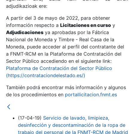
adjudikazioak ere:
A partir del 3 de mayo de 2022, para obtener
Erakutsi/Ezkutatu
información respecto a
Licitaciones en curso
y
Erakutsi/Ezkutatu
Adjudicaciones
ya aprobadas por la Fábrica
Nacional de Moneda y Timbre - Real Casa de la
Erakutsi/Ezkutatu
Moneda, puede acceder al perfil del contratante del
a FNMT-RCM en la Plataforma de Contratación del
Sector Público accediendo en el siguiente link:
Plataforma de Contratación del Sector Público
(https://contrataciondelestado.es/)
También podrá encontrar más información y algunos
de los procedimientos en
portallicitacion.fnmt.es
Erakutsi/Ezkutatu
(17-04-19)
Servicio de lavado, limipieza,
desinfección y descontaminación de la ropa de
trabajo del personal de la FNMT-RCM de Madrid