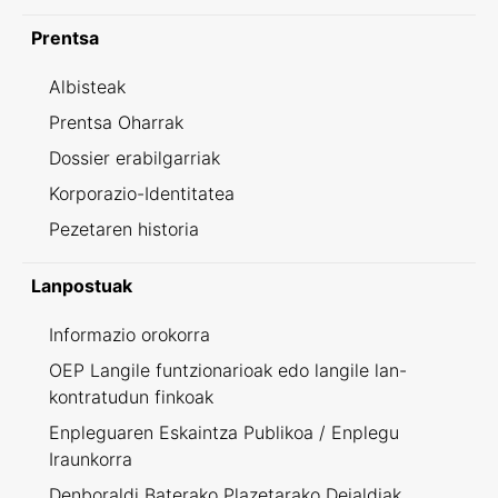
Prentsa
Albisteak
Prentsa Oharrak
Dossier erabilgarriak
Korporazio-Identitatea
Pezetaren historia
Lanpostuak
Informazio orokorra
OEP Langile funtzionarioak edo langile lan-
kontratudun finkoak
Enpleguaren Eskaintza Publikoa / Enplegu
Iraunkorra
Denboraldi Baterako Plazetarako Deialdiak