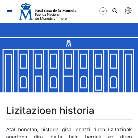
Nabigazioa
Erakutsi/Ezkutatu
Erakutsi/Ezkutatu
Erakutsi/Ezkutatu
Erakutsi/Ezkutatu
Erakutsi/Ezkutatu
Lizitazioen historia
Erakutsi/Ezkutatu
Atal honetan, historia gisa, ebatzi diren lizitazioak
agertzen dira, baita hain berriak ez diren