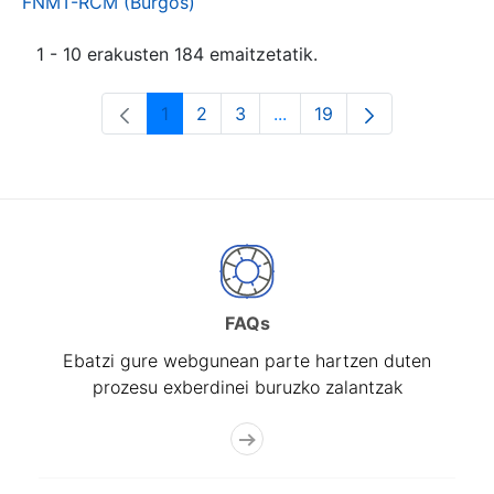
FNMT-RCM (Burgos)
1 - 10 erakusten 184 emaitzetatik.
1
2
3
...
19
Orrialdea
Orrialdea
Orrialdea
Intermediate Pages Use T
Orrialdea
FAQs
Ebatzi gure webgunean parte hartzen duten
prozesu exberdinei buruzko zalantzak