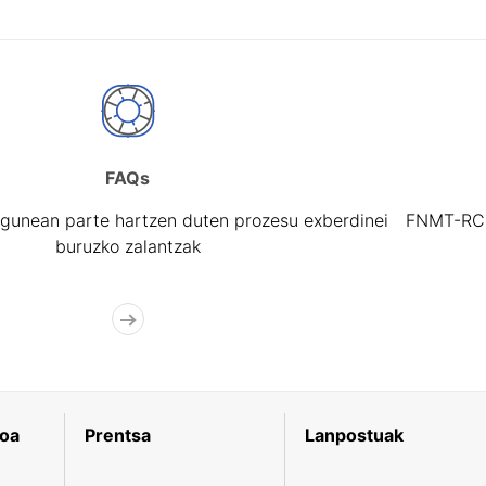
FAQs
gunean parte hartzen duten prozesu exberdinei
FNMT-RCM 
buruzko zalantzak
koa
Prentsa
Lanpostuak