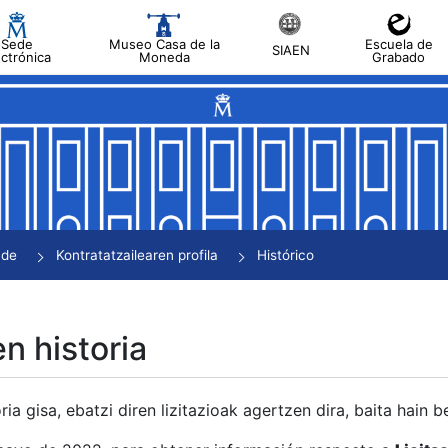
Sede
Museo Casa de la
Escuela de
SIAEN
ectrónica
Moneda
Grabado
tatu
tatu
tatu
tatu
nde
Kontratatzailearen profila
Histórico
tatu
en historia
ria gisa, ebatzi diren lizitazioak agertzen dira, baita hain 
tu