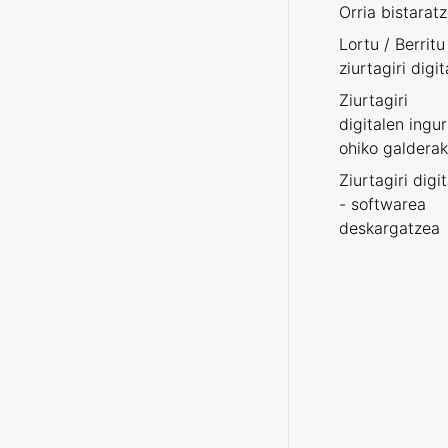
Orria bistarat
Lortu / Berritu
ziurtagiri digit
Ziurtagiri
digitalen ingu
ohiko galderak
Ziurtagiri digi
- softwarea
deskargatzea