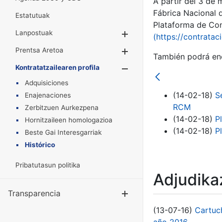
A partir del 3 de
Fábrica Nacional 
Estatutuak
Plataforma de Cont
Lanpostuak
Erakutsi/Ezkuta
(https://contratac
Prentsa Aretoa
Erakutsi/Ezkuta
También podrá enc
Kontratatzailearen profila
Erakutsi/Ezkut
Adquisiciones
(14-02-18)
S
Enajenaciones
RCM
Zerbitzuen Aurkezpena
(14-02-18)
P
Hornitzaileen homologazioa
(14-02-18)
P
Beste Gai Interesgarriak
Histórico
Pribatutasun politika
Adjudikaz
Transparencia
Erakutsi/Ezku
(13-07-16)
Cartuc