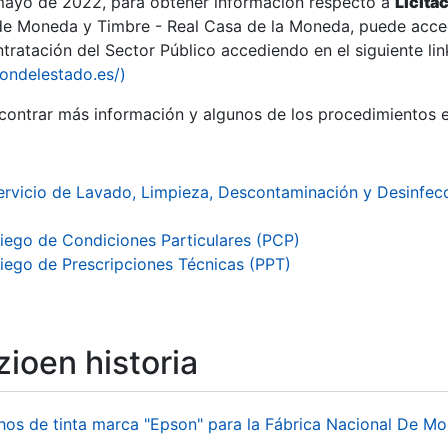
 mayo de 2022, para obtener información respecto a
Licita
de Moneda y Timbre - Real Casa de la Moneda, puede acced
ratación del Sector Público accediendo en el siguiente lin
tu
iondelestado.es/)
tu
ontrar más información y algunos de los procedimientos 
atu
ervicio de Lavado, Limpieza, Descontaminación y Desinfecc
liego de Condiciones Particulares (PCP)
liego de Prescripciones Técnicas (PPT)
ioen historia
tatu
hos de tinta marca "Epson" para la Fábrica Nacional De M