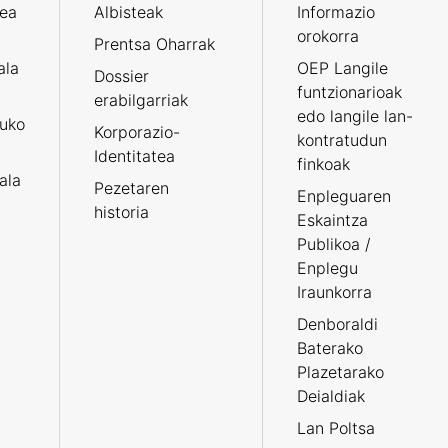
zea
Albisteak
Informazio
orokorra
Prentsa Oharrak
ala
OEP Langile
Dossier
funtzionarioak
erabilgarriak
edo langile lan-
ruko
Korporazio-
kontratudun
Identitatea
finkoak
tala
Pezetaren
Enpleguaren
historia
Eskaintza
Publikoa /
Enplegu
Iraunkorra
Denboraldi
Baterako
Plazetarako
Deialdiak
Lan Poltsa