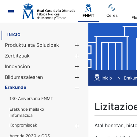
Nabigazioa
FNMT
Ceres
El
INICIO
Produktu eta Soluzioak
Erakutsi/Ezku
Zerbitzuak
Erakutsi/Ezku
Innovación
Erakutsi/Ezku
Bildumazalearen
Erakutsi/Ezku
Inicio
Eraku
Erakunde
Erakutsi/Ezku
130 Aniversario FNMT
Lizitazio
Erakunde mailako
Informazioa
Atal honetan, histo
Konpromisoak
Erakutsi/Ezkuta
Agenda 2030 y ODS