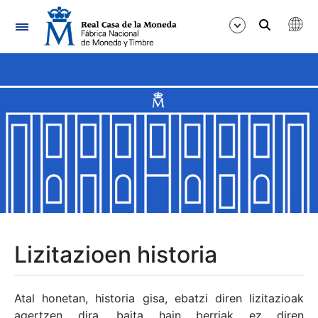
Nabigazioa
Erakutsi/Ezkutatu
Erakutsi/Ezkutatu
Erakutsi/Ezkutatu
Erakutsi/Ezkutatu
Erakutsi/Ezkutatu
Lizitazioen historia
Erakutsi/Ezkutatu
Atal honetan, historia gisa, ebatzi diren lizitazioak
agertzen dira, baita hain berriak ez diren