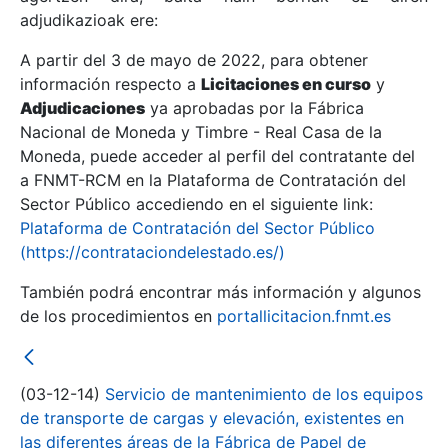
adjudikazioak ere:
A partir del 3 de mayo de 2022, para obtener
Erakutsi/Ezkutatu
información respecto a
Licitaciones en curso
y
Erakutsi/Ezkutatu
Adjudicaciones
ya aprobadas por la Fábrica
Nacional de Moneda y Timbre - Real Casa de la
Erakutsi/Ezkutatu
Moneda, puede acceder al perfil del contratante del
a FNMT-RCM en la Plataforma de Contratación del
Sector Público accediendo en el siguiente link:
Plataforma de Contratación del Sector Público
(https://contrataciondelestado.es/)
También podrá encontrar más información y algunos
de los procedimientos en
portallicitacion.fnmt.es
Erakutsi/Ezkutatu
(03-12-14)
Servicio de mantenimiento de los equipos
de transporte de cargas y elevación, existentes en
las diferentes áreas de la Fábrica de Papel de