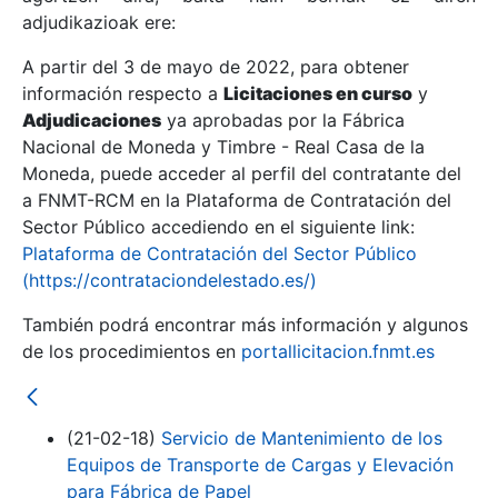
adjudikazioak ere:
A partir del 3 de mayo de 2022, para obtener
Erakutsi/Ezkutatu
información respecto a
Licitaciones en curso
y
Erakutsi/Ezkutatu
Adjudicaciones
ya aprobadas por la Fábrica
Nacional de Moneda y Timbre - Real Casa de la
Erakutsi/Ezkutatu
Moneda, puede acceder al perfil del contratante del
a FNMT-RCM en la Plataforma de Contratación del
Sector Público accediendo en el siguiente link:
Plataforma de Contratación del Sector Público
(https://contrataciondelestado.es/)
También podrá encontrar más información y algunos
de los procedimientos en
portallicitacion.fnmt.es
Erakutsi/Ezkutatu
(21-02-18)
Servicio de Mantenimiento de los
Equipos de Transporte de Cargas y Elevación
para Fábrica de Papel