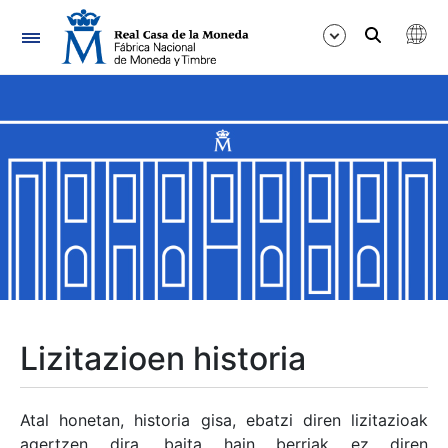
Nabigazioa
Erakutsi/Ezkutatu
Erakutsi/Ezkutatu
Erakutsi/Ezkutatu
Erakutsi/Ezkutatu
Erakutsi/Ezkutatu
Lizitazioen historia
Erakutsi/Ezkutatu
Atal honetan, historia gisa, ebatzi diren lizitazioak
agertzen dira, baita hain berriak ez diren