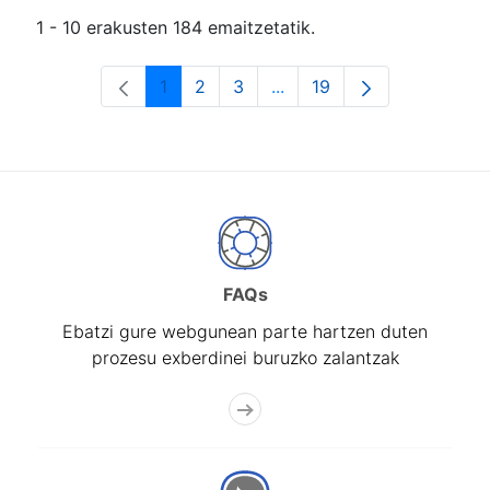
1 - 10 erakusten 184 emaitzetatik.
1
2
3
...
19
Orrialdea
Orrialdea
Orrialdea
Intermediate Pages Use T
Orrialdea
FAQs
Ebatzi gure webgunean parte hartzen duten
prozesu exberdinei buruzko zalantzak