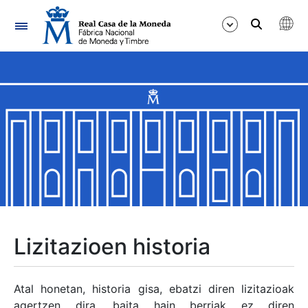
Nabigazioa
Erakutsi/Ezkutatu
Erakutsi/Ezkutatu
Erakutsi/Ezkutatu
Erakutsi/Ezkutatu
Erakutsi/Ezkutatu
Lizitazioen historia
Erakutsi/Ezkutatu
Atal honetan, historia gisa, ebatzi diren lizitazioak
agertzen dira, baita hain berriak ez diren