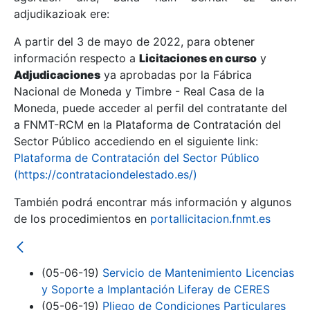
adjudikazioak ere:
A partir del 3 de mayo de 2022, para obtener
Erakutsi/Ezkutatu
información respecto a
Licitaciones en curso
y
Erakutsi/Ezkutatu
Adjudicaciones
ya aprobadas por la Fábrica
Nacional de Moneda y Timbre - Real Casa de la
Erakutsi/Ezkutatu
Moneda, puede acceder al perfil del contratante del
a FNMT-RCM en la Plataforma de Contratación del
Sector Público accediendo en el siguiente link:
Plataforma de Contratación del Sector Público
(https://contrataciondelestado.es/)
También podrá encontrar más información y algunos
de los procedimientos en
portallicitacion.fnmt.es
Erakutsi/Ezkutatu
(05-06-19)
Servicio de Mantenimiento Licencias
y Soporte a Implantación Liferay de CERES
(05-06-19)
Pliego de Condiciones Particulares