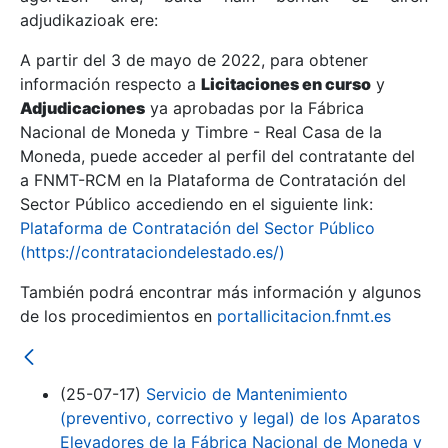
adjudikazioak ere:
A partir del 3 de mayo de 2022, para obtener
Erakutsi/Ezkutatu
información respecto a
Licitaciones en curso
y
Erakutsi/Ezkutatu
Adjudicaciones
ya aprobadas por la Fábrica
Nacional de Moneda y Timbre - Real Casa de la
Erakutsi/Ezkutatu
Moneda, puede acceder al perfil del contratante del
a FNMT-RCM en la Plataforma de Contratación del
Sector Público accediendo en el siguiente link:
Plataforma de Contratación del Sector Público
(https://contrataciondelestado.es/)
También podrá encontrar más información y algunos
de los procedimientos en
portallicitacion.fnmt.es
Erakutsi/Ezkutatu
(25-07-17)
Servicio de Mantenimiento
(preventivo, correctivo y legal) de los Aparatos
Elevadores de la Fábrica Nacional de Moneda y