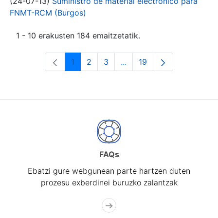
(24-07-13)
Suministro de material electrónico para
FNMT-RCM (Burgos)
1 - 10 erakusten 184 emaitzetatik.
1
2
3
...
19
Orrialdea
Orrialdea
Orrialdea
Intermediate Pages Use T
Orrialdea
FAQs
Ebatzi gure webgunean parte hartzen duten
prozesu exberdinei buruzko zalantzak