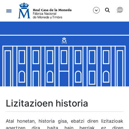
Nabigazioa
Erakutsi/Ezkutatu
Erakutsi/Ezkutatu
Erakutsi/Ezkutatu
Erakutsi/Ezkutatu
Erakutsi/Ezkutatu
Lizitazioen historia
Erakutsi/Ezkutatu
Atal honetan, historia gisa, ebatzi diren lizitazioak
agertzen dira, baita hain berriak ez diren