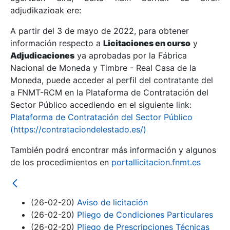
adjudikazioak ere:
A partir del 3 de mayo de 2022, para obtener
Erakutsi/Ezkutatu
información respecto a
Licitaciones en curso
y
Erakutsi/Ezkutatu
Adjudicaciones
ya aprobadas por la Fábrica
Nacional de Moneda y Timbre - Real Casa de la
Erakutsi/Ezkutatu
Moneda, puede acceder al perfil del contratante del
a FNMT-RCM en la Plataforma de Contratación del
Sector Público accediendo en el siguiente link:
Plataforma de Contratación del Sector Público
(https://contrataciondelestado.es/)
También podrá encontrar más información y algunos
de los procedimientos en
portallicitacion.fnmt.es
Erakutsi/Ezkutatu
(26-02-20)
Aviso de licitación
(26-02-20)
Pliego de Condiciones Particulares
(26-02-20)
Pliego de Prescripciones Técnicas