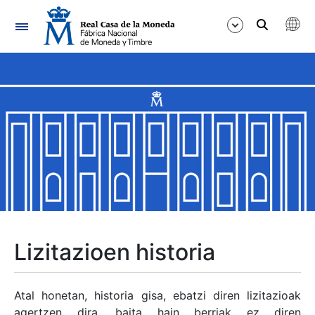
Nabigazioa
Erakutsi/Ezkutatu
Erakutsi/Ezkutatu
Erakutsi/Ezkutatu
Erakutsi/Ezkutatu
Erakutsi/Ezkutatu
Lizitazioen historia
Erakutsi/Ezkutatu
Atal honetan, historia gisa, ebatzi diren lizitazioak
agertzen dira, baita hain berriak ez diren