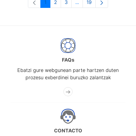
1
2
3
...
19
Orrialdea
Orrialdea
Orrialdea
Intermediate Pages Use T
Orrialdea
FAQs
Ebatzi gure webgunean parte hartzen duten
prozesu exberdinei buruzko zalantzak
CONTACTO