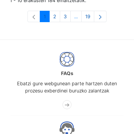
1 - 10 erakusten 184 emaitzetatik.
1
2
3
...
19
Orrialdea
Orrialdea
Orrialdea
Intermediate Pages Use T
Orrialdea
FAQs
Ebatzi gure webgunean parte hartzen duten
prozesu exberdinei buruzko zalantzak