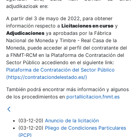
adjudikazioak ere:
A partir del 3 de mayo de 2022, para obtener
Erakutsi/Ezkutatu
información respecto a
Licitaciones en curso
y
Erakutsi/Ezkutatu
Adjudicaciones
ya aprobadas por la Fábrica
Nacional de Moneda y Timbre - Real Casa de la
Erakutsi/Ezkutatu
Moneda, puede acceder al perfil del contratante del
a FNMT-RCM en la Plataforma de Contratación del
Sector Público accediendo en el siguiente link:
Plataforma de Contratación del Sector Público
(https://contrataciondelestado.es/)
También podrá encontrar más información y algunos
de los procedimientos en
portallicitacion.fnmt.es
Erakutsi/Ezkutatu
(03-12-20)
Anuncio de la licitación
(03-12-20)
Pliego de Condiciones Particulares
(PCP)