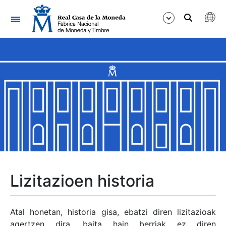
Nabigazioa
Erakutsi/Ezkutatu
Erakutsi/Ezkutatu
Erakutsi/Ezkutatu
Erakutsi/Ezkutatu
Erakutsi/Ezkutatu
Lizitazioen historia
Erakutsi/Ezkutatu
Atal honetan, historia gisa, ebatzi diren lizitazioak
agertzen dira, baita hain berriak ez diren