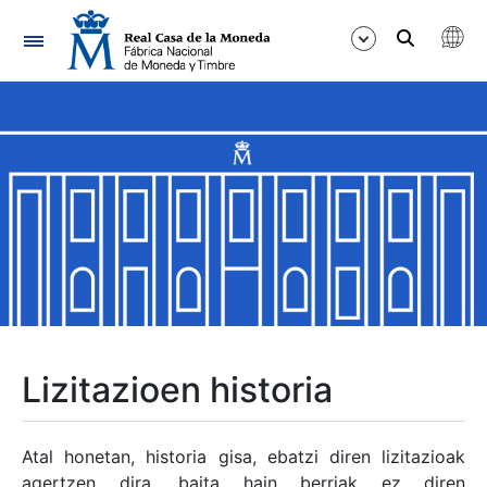
Nabigazioa
Erakutsi/Ezkutatu
Erakutsi/Ezkutatu
Erakutsi/Ezkutatu
Erakutsi/Ezkutatu
Erakutsi/Ezkutatu
Lizitazioen historia
Erakutsi/Ezkutatu
Atal honetan, historia gisa, ebatzi diren lizitazioak
agertzen dira, baita hain berriak ez diren