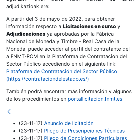
adjudikazioak ere:
A partir del 3 de mayo de 2022, para obtener
Erakutsi/Ezkutatu
información respecto a
Licitaciones en curso
y
Erakutsi/Ezkutatu
Adjudicaciones
ya aprobadas por la Fábrica
Nacional de Moneda y Timbre - Real Casa de la
Erakutsi/Ezkutatu
Moneda, puede acceder al perfil del contratante del
a FNMT-RCM en la Plataforma de Contratación del
Sector Público accediendo en el siguiente link:
Plataforma de Contratación del Sector Público
(https://contrataciondelestado.es/)
También podrá encontrar más información y algunos
de los procedimientos en
portallicitacion.fnmt.es
Erakutsi/Ezkutatu
(23-11-17)
Anuncio de licitación
(23-11-17)
Pliego de Prescripciones Técnicas
(23-11-17)
Pliego de Condiciones Particulares