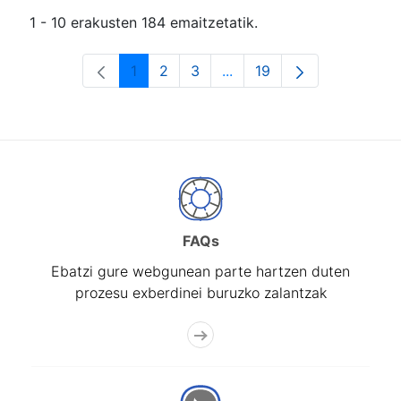
1 - 10 erakusten 184 emaitzetatik.
1
2
3
...
19
Orrialdea
Orrialdea
Orrialdea
Intermediate Pages Use T
Orrialdea
FAQs
Ebatzi gure webgunean parte hartzen duten
prozesu exberdinei buruzko zalantzak