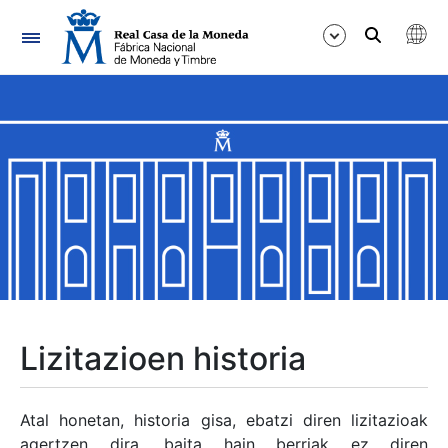
Nabigazioa
Erakutsi/Ezkutatu
Erakutsi/Ezkutatu
Erakutsi/Ezkutatu
Erakutsi/Ezkutatu
Erakutsi/Ezkutatu
Lizitazioen historia
Erakutsi/Ezkutatu
Atal honetan, historia gisa, ebatzi diren lizitazioak
agertzen dira, baita hain berriak ez diren