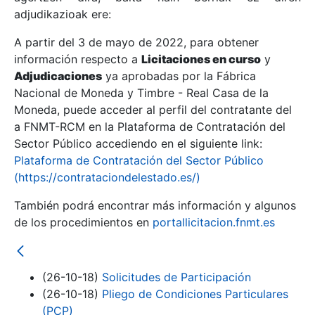
adjudikazioak ere:
A partir del 3 de mayo de 2022, para obtener
Erakutsi/Ezkutatu
información respecto a
Licitaciones en curso
y
Erakutsi/Ezkutatu
Adjudicaciones
ya aprobadas por la Fábrica
Nacional de Moneda y Timbre - Real Casa de la
Erakutsi/Ezkutatu
Moneda, puede acceder al perfil del contratante del
a FNMT-RCM en la Plataforma de Contratación del
Sector Público accediendo en el siguiente link:
Plataforma de Contratación del Sector Público
(https://contrataciondelestado.es/)
También podrá encontrar más información y algunos
de los procedimientos en
portallicitacion.fnmt.es
Erakutsi/Ezkutatu
(26-10-18)
Solicitudes de Participación
(26-10-18)
Pliego de Condiciones Particulares
(PCP)