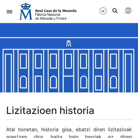
Nabigazioa
Erakutsi/Ezkutatu
Erakutsi/Ezkutatu
Erakutsi/Ezkutatu
Erakutsi/Ezkutatu
Erakutsi/Ezkutatu
Lizitazioen historia
Erakutsi/Ezkutatu
Atal honetan, historia gisa, ebatzi diren lizitazioak
agertzen dira, baita hain berriak ez diren