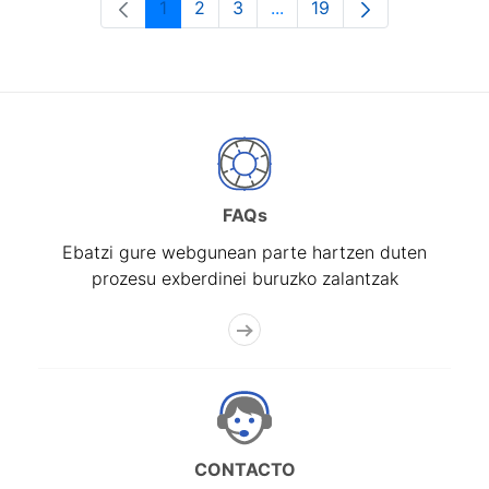
1
2
3
...
19
Orrialdea
Orrialdea
Orrialdea
Intermediate Pages Use T
Orrialdea
FAQs
Ebatzi gure webgunean parte hartzen duten
prozesu exberdinei buruzko zalantzak
CONTACTO