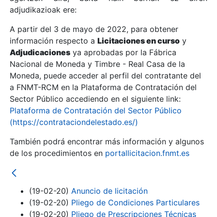
adjudikazioak ere:
A partir del 3 de mayo de 2022, para obtener
Erakutsi/Ezkutatu
información respecto a
Licitaciones en curso
y
Erakutsi/Ezkutatu
Adjudicaciones
ya aprobadas por la Fábrica
Nacional de Moneda y Timbre - Real Casa de la
Erakutsi/Ezkutatu
Moneda, puede acceder al perfil del contratante del
a FNMT-RCM en la Plataforma de Contratación del
Sector Público accediendo en el siguiente link:
Plataforma de Contratación del Sector Público
(https://contrataciondelestado.es/)
También podrá encontrar más información y algunos
de los procedimientos en
portallicitacion.fnmt.es
Erakutsi/Ezkutatu
(19-02-20)
Anuncio de licitación
(19-02-20)
Pliego de Condiciones Particulares
(19-02-20)
Pliego de Prescripciones Técnicas