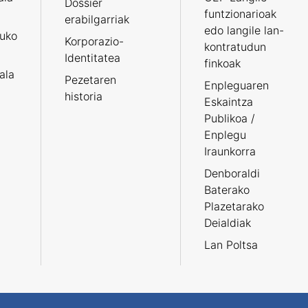
Dossier
funtzionarioak
erabilgarriak
edo langile lan-
ruko
Korporazio-
kontratudun
Identitatea
finkoak
tala
Pezetaren
Enpleguaren
historia
Eskaintza
Publikoa /
Enplegu
Iraunkorra
Denboraldi
Baterako
Plazetarako
Deialdiak
Lan Poltsa