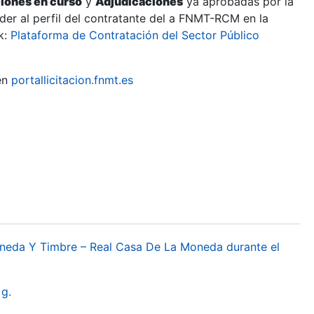
ciones en curso
y
Adjudicaciones
ya aprobadas por la
er al perfil del contratante del a FNMT-RCM en la
k:
Plataforma de Contratación del Sector Público
en
portallicitacion.fnmt.es
oneda Y Timbre – Real Casa De La Moneda durante el
g.