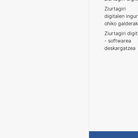
Ziurtagiri
digitalen ingu
ohiko galderak
Ziurtagiri digi
- softwarea
deskargatzea