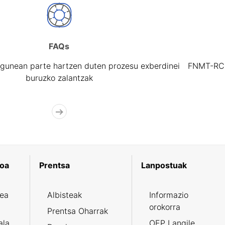
FAQs
gunean parte hartzen duten prozesu exberdinei
FNMT-RCM 
buruzko zalantzak
koa
Prentsa
Lanpostuak
zea
Albisteak
Informazio
orokorra
Prentsa Oharrak
ala
OEP Langile