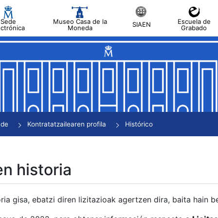
Sede
Museo Casa de la
Escuela de
SIAEN
ectrónica
Moneda
Grabado
tatu
tatu
tatu
tatu
nde
Kontratatzailearen profila
Histórico
tatu
en historia
ria gisa, ebatzi diren lizitazioak agertzen dira, baita hain 
tu