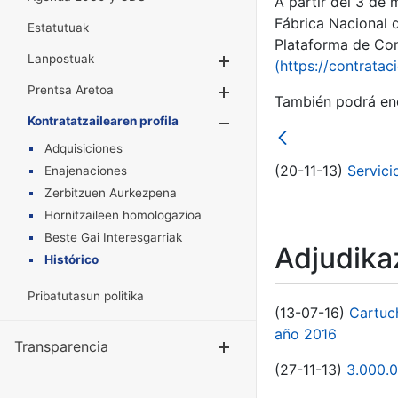
A partir del 3 de
Fábrica Nacional 
Estatutuak
Plataforma de Cont
Lanpostuak
Erakutsi/Ezkuta
(https://contratac
Prentsa Aretoa
Erakutsi/Ezkuta
También podrá enc
Kontratatzailearen profila
Erakutsi/Ezkut
Adquisiciones
(20-11-13)
Servici
Enajenaciones
Zerbitzuen Aurkezpena
Hornitzaileen homologazioa
Beste Gai Interesgarriak
Adjudikaz
Histórico
Pribatutasun politika
(13-07-16)
Cartuc
año 2016
Transparencia
Erakutsi/Ezku
(27-11-13)
3.000.0