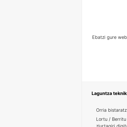
Ebatzi gure web
Laguntza tekni
Orria bistarat
Lortu / Berritu
ziurtagiri digit