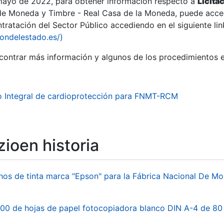
 mayo de 2022, para obtener información respecto a
Licita
de Moneda y Timbre - Real Casa de la Moneda, puede acced
ratación del Sector Público accediendo en el siguiente lin
tu
iondelestado.es/)
tu
ontrar más información y algunos de los procedimientos 
atu
o Integral de cardioprotección para FNMT-RCM
ioen historia
hos de tinta marca "Epson" para la Fábrica Nacional De M
tatu
00 de hojas de papel fotocopiadora blanco DIN A-4 de 80 