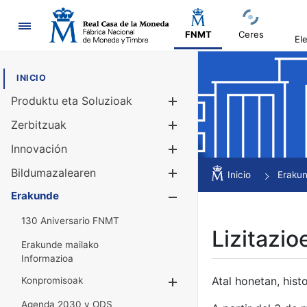
Nabigazioa
FNMT
Ceres
El
INICIO
Produktu eta Soluzioak
Erakutsi/Ezku
Zerbitzuak
Erakutsi/Ezku
Innovación
Erakutsi/Ezku
Bildumazalearen
Erakutsi/Ezku
Inicio
Eraku
Erakunde
Erakutsi/Ezku
130 Aniversario FNMT
Lizitazio
Erakunde mailako
Informazioa
Atal honetan, histo
Konpromisoak
Erakutsi/Ezkuta
Agenda 2030 y ODS