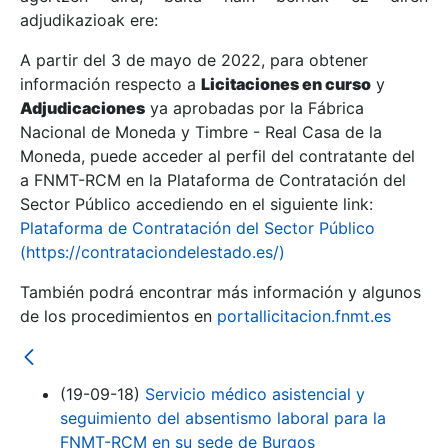
adjudikazioak ere:
A partir del 3 de mayo de 2022, para obtener
Erakutsi/Ezkutatu
información respecto a
Licitaciones en curso
y
Erakutsi/Ezkutatu
Adjudicaciones
ya aprobadas por la Fábrica
Nacional de Moneda y Timbre - Real Casa de la
Erakutsi/Ezkutatu
Moneda, puede acceder al perfil del contratante del
a FNMT-RCM en la Plataforma de Contratación del
Sector Público accediendo en el siguiente link:
Plataforma de Contratación del Sector Público
(https://contrataciondelestado.es/)
También podrá encontrar más información y algunos
de los procedimientos en
portallicitacion.fnmt.es
Erakutsi/Ezkutatu
(19-09-18)
Servicio médico asistencial y
seguimiento del absentismo laboral para la
FNMT-RCM en su sede de Burgos