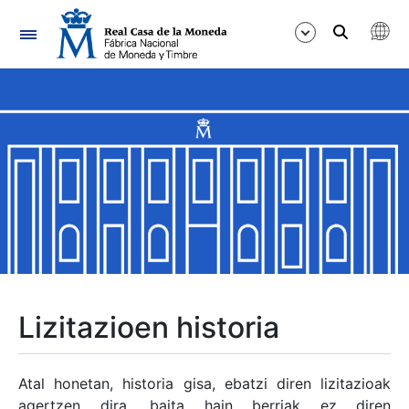
Nabigazioa
Erakutsi/Ezkutatu
Erakutsi/Ezkutatu
Erakutsi/Ezkutatu
Erakutsi/Ezkutatu
Erakutsi/Ezkutatu
Lizitazioen historia
Erakutsi/Ezkutatu
Atal honetan, historia gisa, ebatzi diren lizitazioak
agertzen dira, baita hain berriak ez diren