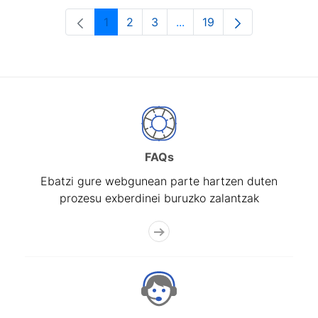
1
2
3
...
19
Orrialdea
Orrialdea
Orrialdea
Intermediate Pages Use T
Orrialdea
FAQs
Ebatzi gure webgunean parte hartzen duten
prozesu exberdinei buruzko zalantzak