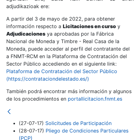
adjudikazioak ere:
A partir del 3 de mayo de 2022, para obtener
Erakutsi/Ezkutatu
información respecto a
Licitaciones en curso
y
Erakutsi/Ezkutatu
Adjudicaciones
ya aprobadas por la Fábrica
Nacional de Moneda y Timbre - Real Casa de la
Erakutsi/Ezkutatu
Moneda, puede acceder al perfil del contratante del
a FNMT-RCM en la Plataforma de Contratación del
Sector Público accediendo en el siguiente link:
Plataforma de Contratación del Sector Público
(https://contrataciondelestado.es/)
También podrá encontrar más información y algunos
de los procedimientos en
portallicitacion.fnmt.es
Erakutsi/Ezkutatu
(27-07-17)
Solicitudes de Participación
(28-07-17)
Pliego de Condiciones Particulares
(PCP)