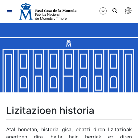
Nabigazioa
Erakutsi/Ezkutatu
Erakutsi/Ezkutatu
Erakutsi/Ezkutatu
Erakutsi/Ezkutatu
Erakutsi/Ezkutatu
Lizitazioen historia
Erakutsi/Ezkutatu
Atal honetan, historia gisa, ebatzi diren lizitazioak
agertzen dira, baita hain berriak ez diren