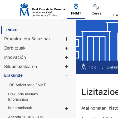
Nabigazioa
FNMT
Ceres
El
INICIO
Produktu eta Soluzioak
Erakutsi/Ezku
Zerbitzuak
Erakutsi/Ezku
Innovación
Erakutsi/Ezku
Bildumazalearen
Erakutsi/Ezku
Inicio
Eraku
Erakunde
Erakutsi/Ezku
130 Aniversario FNMT
Lizitazio
Erakunde mailako
Informazioa
Atal honetan, histo
Konpromisoak
Erakutsi/Ezkuta
Agenda 2030 y ODS