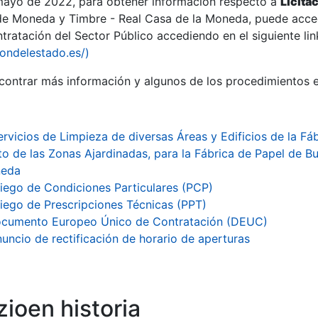
 mayo de 2022, para obtener información respecto a
Licita
de Moneda y Timbre - Real Casa de la Moneda, puede acced
ratación del Sector Público accediendo en el siguiente lin
tu
iondelestado.es/)
tu
ontrar más información y algunos de los procedimientos 
atu
ervicios de Limpieza de diversas Áreas y Edificios de la Fáb
o de las Zonas Ajardinadas, para la Fábrica de Papel de B
neda
liego de Condiciones Particulares (PCP)
liego de Prescripciones Técnicas (PPT)
cumento Europeo Único de Contratación (DEUC)
uncio de rectificación de horario de aperturas
tatu
ioen historia