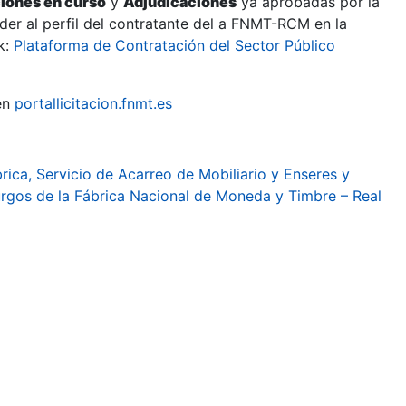
ciones en curso
y
Adjudicaciones
ya aprobadas por la
er al perfil del contratante del a FNMT-RCM en la
k:
Plataforma de Contratación del Sector Público
en
portallicitacion.fnmt.es
rica, Servicio de Acarreo de Mobiliario y Enseres y
urgos de la Fábrica Nacional de Moneda y Timbre – Real