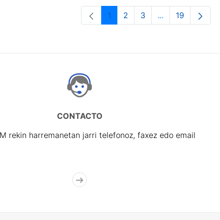
1
2
3
...
19
Orrialdea
Orrialdea
Orrialdea
Intermediate Pa
Orrialdea
CONTACTO
rekin harremanetan jarri telefonoz, faxez edo email