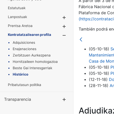
A partir del 3 de
Fábrica Nacional 
Estatutuak
Plataforma de Cont
Lanpostuak
Erakutsi/Ezkuta
(https://contratac
Prentsa Aretoa
Erakutsi/Ezkuta
También podrá enc
Kontratatzailearen profila
Erakutsi/Ezkut
Adquisiciones
(05-10-18)
S
Enajenaciones
Mantenimient
Zerbitzuen Aurkezpena
Casa de Mo
Hornitzaileen homologazioa
(05-10-18)
P
Beste Gai Interesgarriak
(05-10-18)
P
Histórico
(12-11-18)
Do
Pribatutasun politika
(28-11-18)
An
Transparencia
Erakutsi/Ezku
Adjudikaz