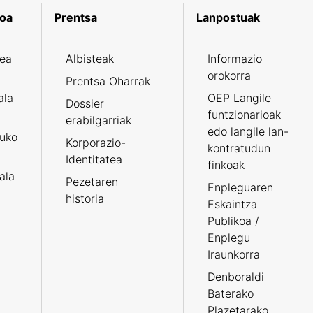
koa
Prentsa
Lanpostuak
zea
Albisteak
Informazio
orokorra
Prentsa Oharrak
ala
OEP Langile
Dossier
funtzionarioak
erabilgarriak
edo langile lan-
ruko
Korporazio-
kontratudun
Identitatea
finkoak
tala
Pezetaren
Enpleguaren
historia
Eskaintza
Publikoa /
Enplegu
Iraunkorra
Denboraldi
Baterako
Plazetarako