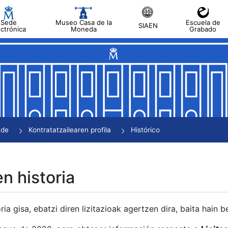
Sede
Museo Casa de la
Escuela de
SIAEN
ectrónica
Moneda
Grabado
tatu
tatu
tatu
tatu
nde
Kontratatzailearen profila
Histórico
tatu
en historia
ria gisa, ebatzi diren lizitazioak agertzen dira, baita hain 
tu