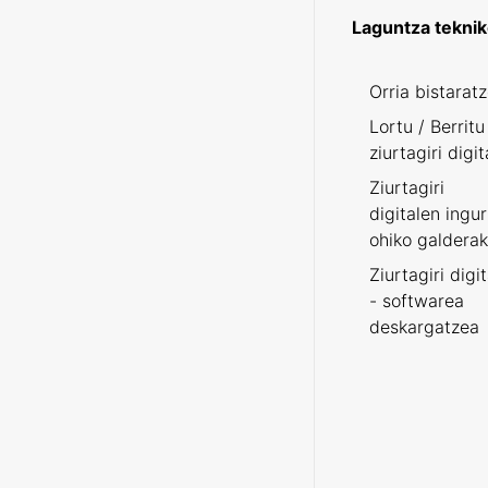
Laguntza tekni
Orria bistarat
Lortu / Berritu
ziurtagiri digit
Ziurtagiri
digitalen ingu
ohiko galderak
Ziurtagiri digi
- softwarea
deskargatzea