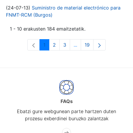
(24-07-13)
Suministro de material electrónico para
FNMT-RCM (Burgos)
1 - 10 erakusten 184 emaitzetatik.
1
2
3
...
19
Orrialdea
Orrialdea
Orrialdea
Intermediate Pages Use T
Orrialdea
FAQs
Ebatzi gure webgunean parte hartzen duten
prozesu exberdinei buruzko zalantzak