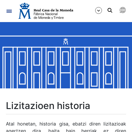
Nabigazioa
Erakutsi/Ezkutatu
Erakutsi/Ezkutatu
Erakutsi/Ezkutatu
Erakutsi/Ezkutatu
Erakutsi/Ezkutatu
Lizitazioen historia
Erakutsi/Ezkutatu
Atal honetan, historia gisa, ebatzi diren lizitazioak
agertzen dira, baita hain berriak ez diren