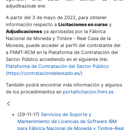
adjudikazioak ere:
A partir del 3 de mayo de 2022, para obtener
Erakutsi/Ezkutatu
información respecto a
Licitaciones en curso
y
Erakutsi/Ezkutatu
Adjudicaciones
ya aprobadas por la Fábrica
Nacional de Moneda y Timbre - Real Casa de la
Erakutsi/Ezkutatu
Moneda, puede acceder al perfil del contratante del
a FNMT-RCM en la Plataforma de Contratación del
Sector Público accediendo en el siguiente link:
Plataforma de Contratación del Sector Público
(https://contrataciondelestado.es/)
También podrá encontrar más información y algunos
de los procedimientos en
portallicitacion.fnmt.es
Erakutsi/Ezkutatu
(29-11-17)
Servicios de Soporte y
Mantenimiento de Licencias de Software IBM
para Fábrica Nacional de Moneda y Timbre-Real