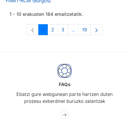
FNMT-RCM (Burgos)
1 - 10 erakusten 184 emaitzetatik.
1
2
3
...
19
Orrialdea
Orrialdea
Orrialdea
Intermediate Pages Use T
Orrialdea
FAQs
Ebatzi gure webgunean parte hartzen duten
prozesu exberdinei buruzko zalantzak