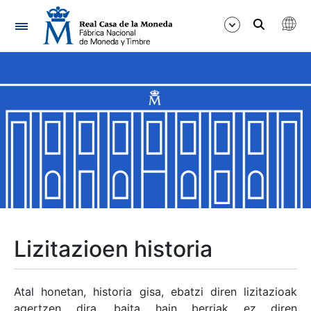
Nabigazioa
Erakutsi/Ezkutatu
Erakutsi/Ezkutatu
Erakutsi/Ezkutatu
Erakutsi/Ezkutatu
Erakutsi/Ezkutatu
Lizitazioen historia
Erakutsi/Ezkutatu
Atal honetan, historia gisa, ebatzi diren lizitazioak
agertzen dira, baita hain berriak ez diren