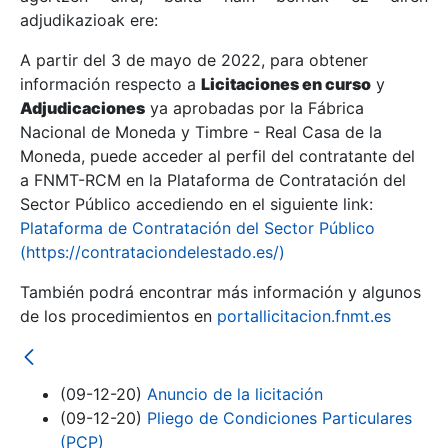
adjudikazioak ere:
A partir del 3 de mayo de 2022, para obtener
Erakutsi/Ezkutatu
información respecto a
Licitaciones en curso
y
Erakutsi/Ezkutatu
Adjudicaciones
ya aprobadas por la Fábrica
Nacional de Moneda y Timbre - Real Casa de la
Erakutsi/Ezkutatu
Moneda, puede acceder al perfil del contratante del
a FNMT-RCM en la Plataforma de Contratación del
Sector Público accediendo en el siguiente link:
Plataforma de Contratación del Sector Público
(https://contrataciondelestado.es/)
También podrá encontrar más información y algunos
de los procedimientos en
portallicitacion.fnmt.es
Erakutsi/Ezkutatu
(09-12-20)
Anuncio de la licitación
(09-12-20)
Pliego de Condiciones Particulares
(PCP)