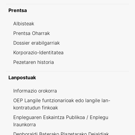
Prentsa
Albisteak
Prentsa Oharrak
Dossier erabilgarriak
Korporazio-Identitatea
Pezetaren historia
Lanpostuak
Informazio orokorra
OEP Langile funtzionarioak edo langile lan-
kontratudun finkoak
Enpleguaren Eskaintza Publikoa / Enplegu
Iraunkorra
Denboraldi Baterako Plazetarako Deialdiak