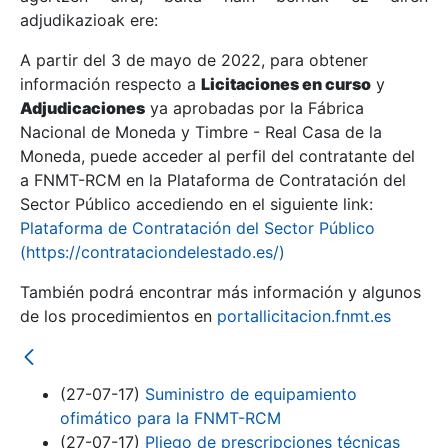
adjudikazioak ere:
A partir del 3 de mayo de 2022, para obtener
Erakutsi/Ezkutatu
información respecto a
Licitaciones en curso
y
Erakutsi/Ezkutatu
Adjudicaciones
ya aprobadas por la Fábrica
Nacional de Moneda y Timbre - Real Casa de la
Erakutsi/Ezkutatu
Moneda, puede acceder al perfil del contratante del
a FNMT-RCM en la Plataforma de Contratación del
Sector Público accediendo en el siguiente link:
Plataforma de Contratación del Sector Público
(https://contrataciondelestado.es/)
También podrá encontrar más información y algunos
de los procedimientos en
portallicitacion.fnmt.es
Erakutsi/Ezkutatu
(27-07-17)
Suministro de equipamiento
ofimático para la FNMT-RCM
(27-07-17)
Pliego de prescripciones técnicas