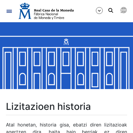
Nabigazioa
Erakutsi/Ezkutatu
Erakutsi/Ezkutatu
Erakutsi/Ezkutatu
Erakutsi/Ezkutatu
Erakutsi/Ezkutatu
Lizitazioen historia
Erakutsi/Ezkutatu
Atal honetan, historia gisa, ebatzi diren lizitazioak
agertzen dira, baita hain berriak ez diren