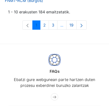
FNMT-RCM (Burgos)
1 - 10 erakusten 184 emaitzetatik.
1
2
3
...
19
Orrialdea
Orrialdea
Orrialdea
Intermediate Pages Use T
Orrialdea
FAQs
Ebatzi gure webgunean parte hartzen duten
prozesu exberdinei buruzko zalantzak