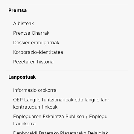
Prentsa
Albisteak
Prentsa Oharrak
Dossier erabilgarriak
Korporazio-Identitatea
Pezetaren historia
Lanpostuak
Informazio orokorra
OEP Langile funtzionarioak edo langile lan-
kontratudun finkoak
Enpleguaren Eskaintza Publikoa / Enplegu
Iraunkorra
Denboraldi Baterako Plazetarako Deialdiak