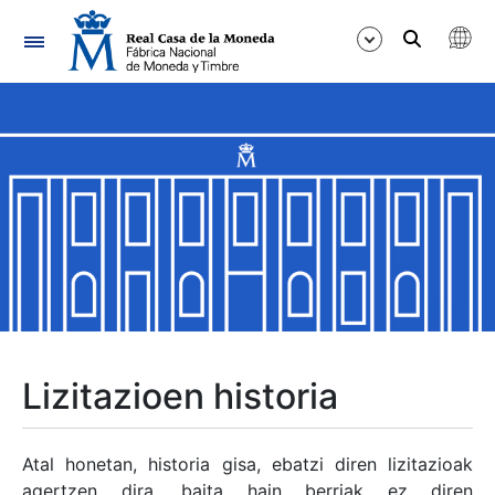
Nabigazioa
Erakutsi/Ezkutatu
Erakutsi/Ezkutatu
Erakutsi/Ezkutatu
Erakutsi/Ezkutatu
Erakutsi/Ezkutatu
Lizitazioen historia
Erakutsi/Ezkutatu
Atal honetan, historia gisa, ebatzi diren lizitazioak
agertzen dira, baita hain berriak ez diren