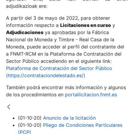
adjudikazioak ere:
A partir del 3 de mayo de 2022, para obtener
Erakutsi/Ezkutatu
información respecto a
Licitaciones en curso
y
Erakutsi/Ezkutatu
Adjudicaciones
ya aprobadas por la Fábrica
Nacional de Moneda y Timbre - Real Casa de la
Erakutsi/Ezkutatu
Moneda, puede acceder al perfil del contratante del
a FNMT-RCM en la Plataforma de Contratación del
Sector Público accediendo en el siguiente link:
Plataforma de Contratación del Sector Público
(https://contrataciondelestado.es/)
También podrá encontrar más información y algunos
de los procedimientos en
portallicitacion.fnmt.es
Erakutsi/Ezkutatu
(01-10-20)
Anuncio de la licitación
(01-10-20)
Pliego de Condiciones Particulares
(PCP)