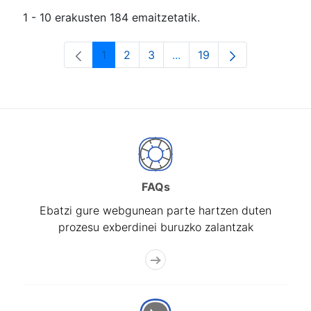
1 - 10 erakusten 184 emaitzetatik.
1
2
3
...
19
Orrialdea
Orrialdea
Orrialdea
Intermediate Pages Use T
Orrialdea
FAQs
Ebatzi gure webgunean parte hartzen duten
prozesu exberdinei buruzko zalantzak