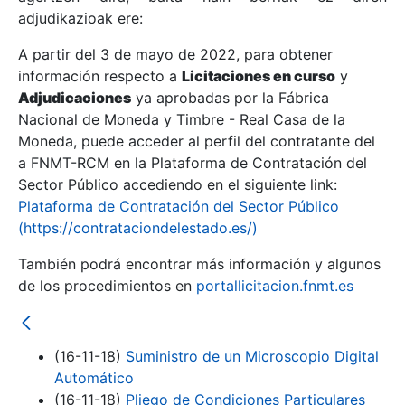
adjudikazioak ere:
A partir del 3 de mayo de 2022, para obtener
Erakutsi/Ezkutatu
información respecto a
Licitaciones en curso
y
Erakutsi/Ezkutatu
Adjudicaciones
ya aprobadas por la Fábrica
Nacional de Moneda y Timbre - Real Casa de la
Erakutsi/Ezkutatu
Moneda, puede acceder al perfil del contratante del
a FNMT-RCM en la Plataforma de Contratación del
Sector Público accediendo en el siguiente link:
Plataforma de Contratación del Sector Público
(https://contrataciondelestado.es/)
También podrá encontrar más información y algunos
de los procedimientos en
portallicitacion.fnmt.es
Erakutsi/Ezkutatu
(16-11-18)
Suministro de un Microscopio Digital
Automático
(16-11-18)
Pliego de Condiciones Particulares