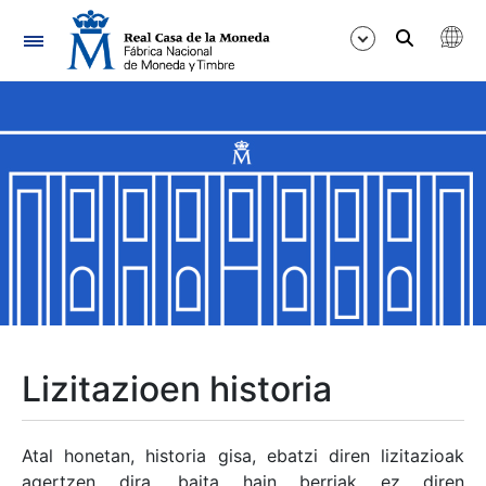
Nabigazioa
Erakutsi/Ezkutatu
Erakutsi/Ezkutatu
Erakutsi/Ezkutatu
Erakutsi/Ezkutatu
Erakutsi/Ezkutatu
Lizitazioen historia
Erakutsi/Ezkutatu
Atal honetan, historia gisa, ebatzi diren lizitazioak
agertzen dira, baita hain berriak ez diren