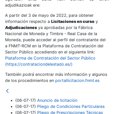
adjudikazioak ere:
A partir del 3 de mayo de 2022, para obtener
Erakutsi/Ezkutatu
información respecto a
Licitaciones en curso
y
Erakutsi/Ezkutatu
Adjudicaciones
ya aprobadas por la Fábrica
Nacional de Moneda y Timbre - Real Casa de la
Erakutsi/Ezkutatu
Moneda, puede acceder al perfil del contratante del
a FNMT-RCM en la Plataforma de Contratación del
Sector Público accediendo en el siguiente link:
Plataforma de Contratación del Sector Público
(https://contrataciondelestado.es/)
También podrá encontrar más información y algunos
de los procedimientos en
portallicitacion.fnmt.es
Erakutsi/Ezkutatu
(06-07-17)
Anuncio de licitación
(06-07-17)
Pliego de Condiciones Particulares
(06-07-17)
Pliego de Prescripciones Técnicas