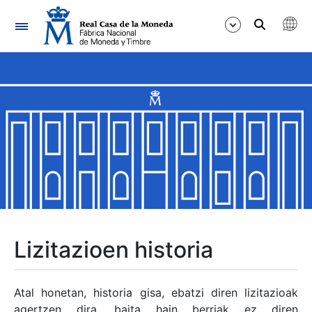
Nabigazioa
Erakutsi/Ezkutatu
Erakutsi/Ezkutatu
Erakutsi/Ezkutatu
Erakutsi/Ezkutatu
Erakutsi/Ezkutatu
Lizitazioen historia
Erakutsi/Ezkutatu
Atal honetan, historia gisa, ebatzi diren lizitazioak
agertzen dira, baita hain berriak ez diren